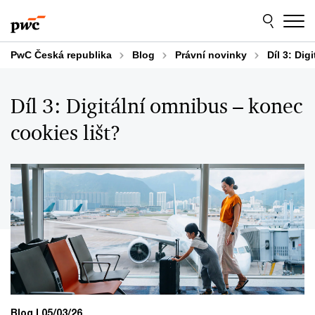
Skip
Skip
to
to
content
footer
PwC Česká republika
Blog
Právní novinky
Díl 3: Dig
Díl 3: Digitální omnibus – konec
cookies lišt?
Blog
05/03/26