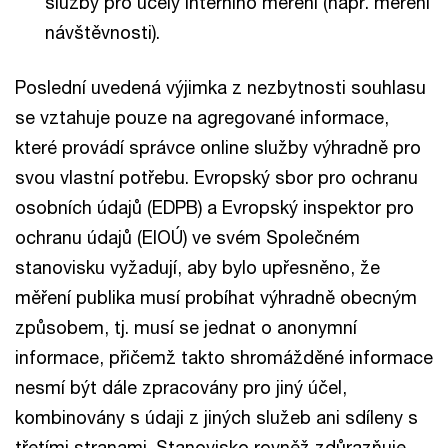
služby pro účely interního měření (např. měření
návštěvnosti).
Poslední uvedená výjimka z nezbytnosti souhlasu
se vztahuje pouze na agregované informace,
které provádí správce online služby výhradně pro
svou vlastní potřebu. Evropský sbor pro ochranu
osobních údajů (EDPB) a Evropský inspektor pro
ochranu údajů (EIOÚ) ve svém Společném
stanovisku vyžadují, aby bylo upřesněno, že
měření publika musí probíhat výhradně obecným
způsobem, tj. musí se jednat o anonymní
informace, přičemž takto shromážděné informace
nesmí být dále zpracovány pro jiný účel,
kombinovány s údaji z jiných služeb ani sdíleny s
třetími stranami. Stanovisko rovněž zdůrazňuje