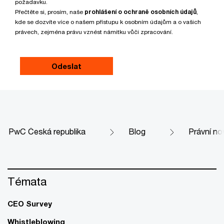
požadavku.
Přečtěte si, prosím, naše
prohlášení o ochraně osobních údajů
,
kde se dozvíte více o našem přístupu k osobním údajům a o vašich
právech, zejména právu vznést námitku vůči zpracování.
PwC Česká republika
Blog
Právní no
Témata
CEO Survey
Whistleblowing