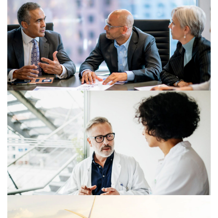
16/01/26
Mohou obchodníci zasahovat do
recenzí?
12/01/26
Digitální revoluce v odpovědnosti za
výrobky: Česko chystá zásadní
změnu zákona