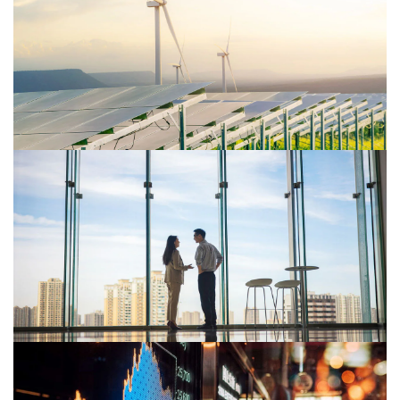
19/12/25
Nové postupy a povinnosti u
pracovních úrazů
16/12/25
Rok se blíží ke konci a nastává
důležitá změna týkající se záruk
původu
26/11/25