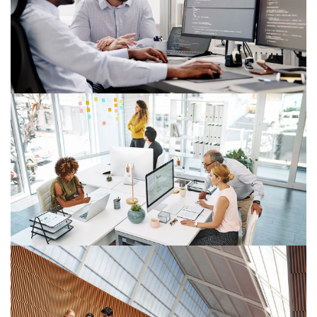
6. AML směrnice: Jak nová směrnice
ovlivní přípravu členských států na
nový legislativní standard?
20/10/25
Kyberbezpečnost: Povinnou osobou
kvůli internímu IT
15/10/25
Nařízení AML/CFT: Unifikace oblasti