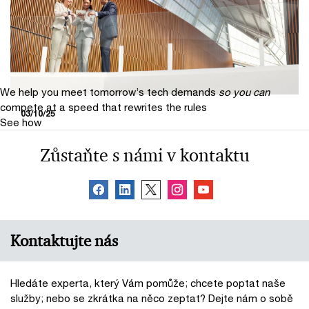
praní peněz a financování terorismu
napříč EU
We help you meet tomorrow’s tech demands
so you can
compete at a speed that rewrites the rules
03/10/25
See how
AML balíček: Co čeká české firmy a
Zůstaňte s námi v kontaktu
proč se vyplatí připravit už dnes?
Kontaktujte nás
Hledáte experta, který Vám pomůže; chcete poptat naše
služby; nebo se zkrátka na něco zeptat? Dejte nám o sobě