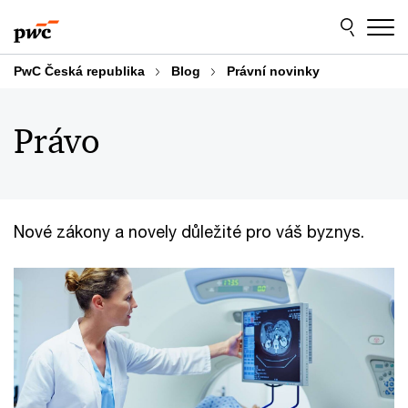
Skip
Skip
to
to
content
footer
PwC Česká republika
Blog
Právní novinky
Právo
Nové zákony a novely důležité pro váš byznys.