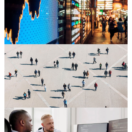
Zpřísnění zaměstnávání cizinců od
října 2025
10/11/25
Nařízení o zřízení AMLA a Nařízení o
převodech finančních prostředků
03/11/25