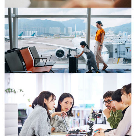
12/03/26
Mohou e-shopy požadovat po
zákaznících založení zákaznického
účtu?
05/03/26
Díl 3: Digitální omnibus – konec
cookies lišt?