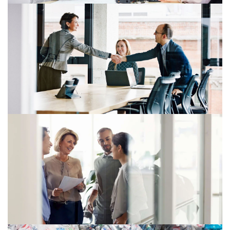
09/02/26
Díl 2: Digitální omnibus – slíbená
deregulace nebo další nejistota?
03/02/26
PwC uspělo ve sporu o převodní
ceny před Krajským soudem v Ústí
nad Labem