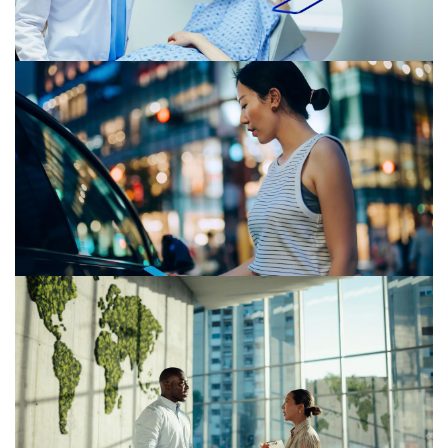
25/05/26
EUDAMED: Jednotná databáze mění
pravidla hry na trhu zdravotnických
prostředků
20/04/26
Návrh zákona o platformové práci