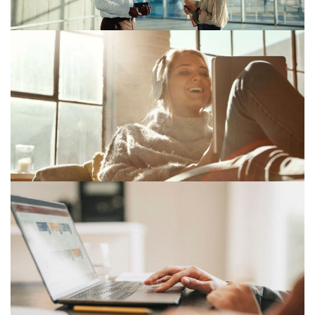
07/04/26
Transparentnost v odměňování:
Návrh zákona je tady
02/04/26
Nová „tlačítková” povinnost pro e-
shopy