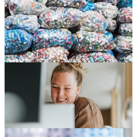
02/02/26
Díl 1: Digitální omnibus – slíbená
deregulace nebo další nejistota?
26/01/26
Nové nařízení EU o obalech: koho se
týká, co vyžaduje a kdo nyní musí
plnit povinnosti