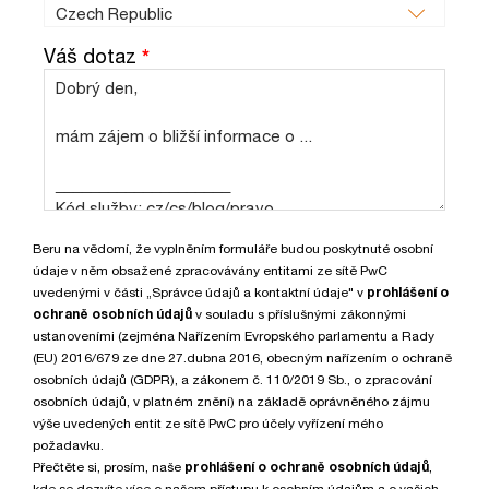
Váš dotaz
*
Beru na vědomí, že vyplněním formuláře budou poskytnuté osobní
údaje v něm obsažené zpracovávány entitami ze sítě PwC
uvedenými v části „Správce údajů a kontaktní údaje" v
prohlášení o
ochraně osobních údajů
v souladu s příslušnými zákonnými
ustanoveními (zejména Nařízením Evropského parlamentu a Rady
(EU) 2016/679 ze dne 27.dubna 2016, obecným nařízením o ochraně
osobních údajů (GDPR), a zákonem č. 110/2019 Sb., o zpracování
osobních údajů, v platném znění) na základě oprávněného zájmu
výše uvedených entit ze sítě PwC pro účely vyřízení mého
požadavku.
Přečtěte si, prosím, naše
prohlášení o ochraně osobních údajů
,
kde se dozvíte více o našem přístupu k osobním údajům a o vašich