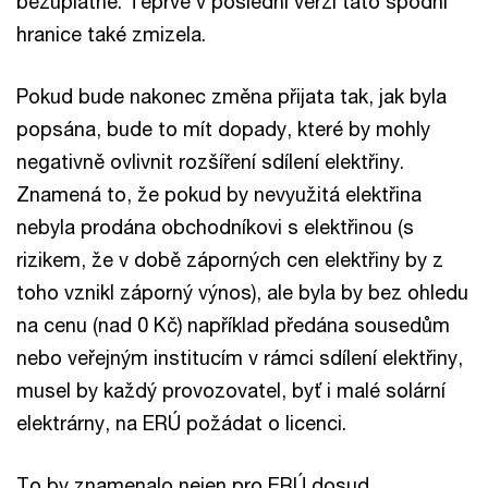
bezúplatně. Teprve v poslední verzi tato spodní
hranice také zmizela.
Pokud bude nakonec změna přijata tak, jak byla
popsána, bude to mít dopady, které by mohly
negativně ovlivnit rozšíření sdílení elektřiny.
Znamená to, že pokud by nevyužitá elektřina
nebyla prodána obchodníkovi s elektřinou (s
rizikem, že v době záporných cen elektřiny by z
toho vznikl záporný výnos), ale byla by bez ohledu
na cenu (nad 0 Kč) například předána sousedům
nebo veřejným institucím v rámci sdílení elektřiny,
musel by každý provozovatel, byť i malé solární
elektrárny, na ERÚ požádat o licenci.
To by znamenalo nejen pro ERÚ dosud