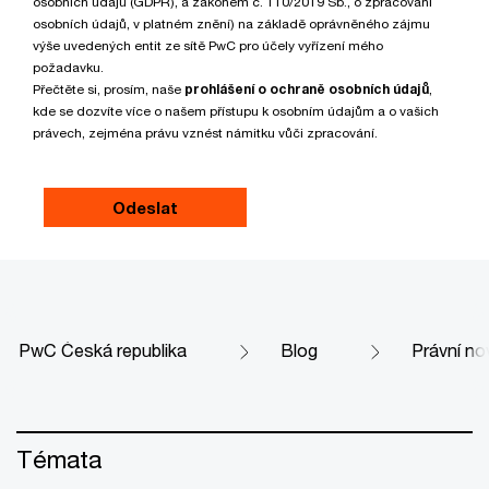
osobních údajů (GDPR), a zákonem č. 110/2019 Sb., o zpracování
osobních údajů, v platném znění) na základě oprávněného zájmu
výše uvedených entit ze sítě PwC pro účely vyřízení mého
požadavku.
Přečtěte si, prosím, naše
prohlášení o ochraně osobních údajů
,
kde se dozvíte více o našem přístupu k osobním údajům a o vašich
právech, zejména právu vznést námitku vůči zpracování.
PwC Česká republika
Blog
Právní no
Témata