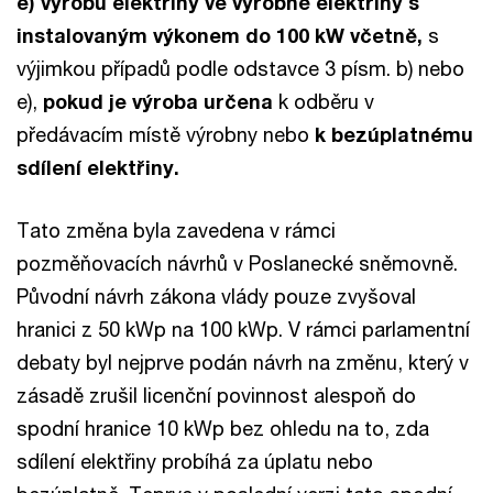
e) výrobu elektřiny ve výrobně elektřiny s
instalovaným výkonem do 100 kW včetně,
s
výjimkou případů podle odstavce 3 písm. b) nebo
e),
pokud je výroba určena
k odběru v
předávacím místě výrobny nebo
k bezúplatnému
sdílení elektřiny.
Tato změna byla zavedena v rámci
pozměňovacích návrhů v Poslanecké sněmovně.
Původní návrh zákona vlády pouze zvyšoval
hranici z 50 kWp na 100 kWp. V rámci parlamentní
debaty byl nejprve podán návrh na změnu, který v
zásadě zrušil licenční povinnost alespoň do
spodní hranice 10 kWp bez ohledu na to, zda
sdílení elektřiny probíhá za úplatu nebo