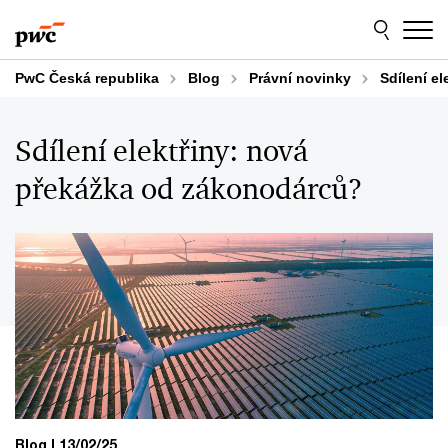
Skip
Skip
to
to
content
footer
PwC Česká republika
Blog
Právní novinky
Sdílení e
Sdílení elektřiny: nová
překážka od zákonodárců?
Blog
13/02/25