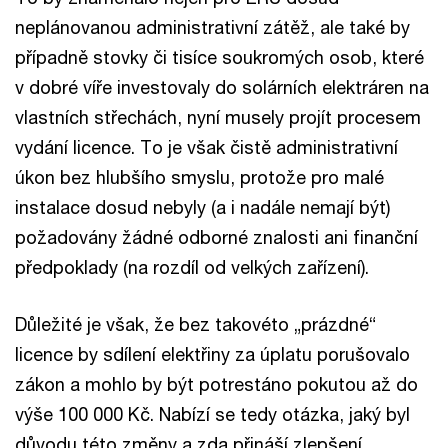
neplánovanou administrativní zátěž, ale také by
případně stovky či tisíce soukromých osob, které
v dobré víře investovaly do solárních elektráren na
vlastních střechách, nyní musely projít procesem
vydání licence. To je však čistě administrativní
úkon bez hlubšího smyslu, protože pro malé
instalace dosud nebyly (a i nadále nemají být)
požadovány žádné odborné znalosti ani finanční
předpoklady (na rozdíl od velkých zařízení).
Důležité je však, že bez takovéto „prázdné“
licence by sdílení elektřiny za úplatu porušovalo
zákon a mohlo by být potrestáno pokutou až do
výše 100 000 Kč. Nabízí se tedy otázka, jaký byl
důvodu této změny a zda přináší zlepšení