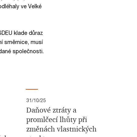
dléhaly ve Velké
SDEU klade důraz
ní směrnice, musí
 dané společnosti.
31/10/25
Daňové ztráty a
promlčecí lhůty při
změnách vlastnických