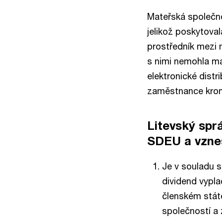
Mateřská společno
jelikož poskytova
prostředník mezi 
s nimi nemohla ma
elektronické distr
zaměstnance krom
Litevský spr
SDEU a vznes
Je v souladu s
dividend vypla
členském stát
společností a 