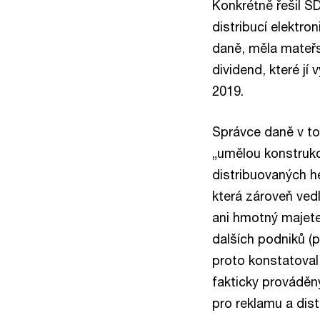
Konkrétně řešil S
distribucí elektr
daně, měla mateřsk
dividend, které jí 
2019.
Správce daně v to
„umělou konstrukc
distribuovaných he
která zároveň ved
ani hmotný majete
dalších podniků (p
proto konstatoval,
fakticky prováděn
pro reklamu a dist