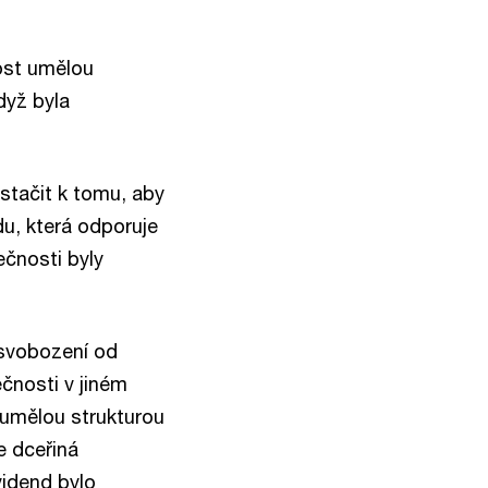
nost umělou
dyž byla
stačit k tomu, aby
u, která odporuje
ečnosti byly
svobození od
čnosti v jiném
e umělou strukturou
e dceřiná
vidend bylo