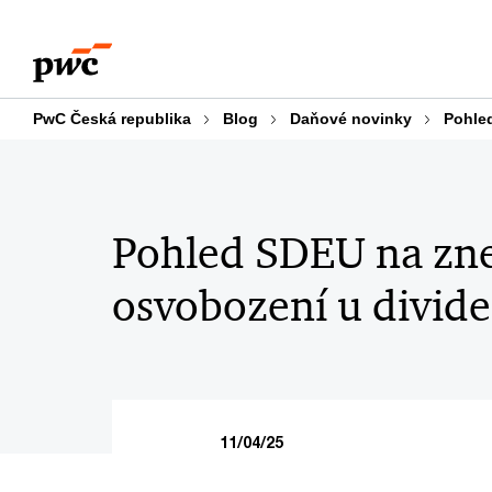
Skip
Skip
to
to
content
footer
PwC Česká republika
Blog
Daňové novinky
Pohled
Pohled SDEU na zne
osvobození u divid
11/04/25