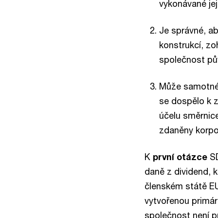
vykonávané je
Je správné, ab
konstrukcí, zo
společnost p
Může samotné 
se dospělo k 
účelu směrnice
zdaněny korpor
K
první otázce
SD
daně z dividend, 
členském státě EU,
vytvořenou primár
společnost není p