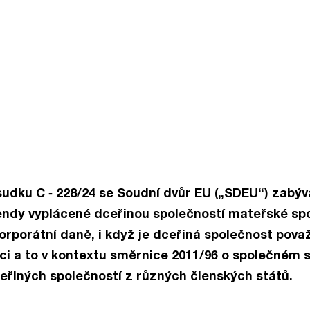
udku C ‑ 228/24 se Soudní dvůr EU („SDEU“) zabýv
endy vyplácené dceřinou společností mateřské sp
rporátní daně, i když je dceřiná společnost pova
ci a to v kontextu směrnice 2011/96 o společném
řiných společností z různých členských států.