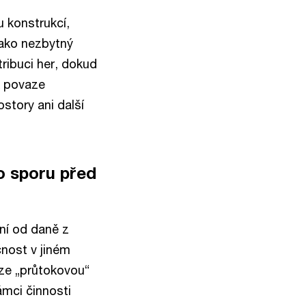
 konstrukcí,
jako nezbytný
ribuci her, dokud
k povaze
story ani další
ho sporu před
ní od daně z
nost v jiném
ze „průtokovou“
ámci činnosti