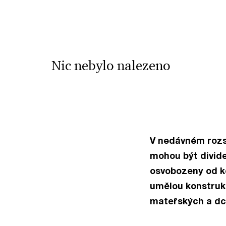
Nic nebylo nalezeno
V nedávném rozs
mohou být divid
osvobozeny od ko
umělou konstruk
mateřských a dce