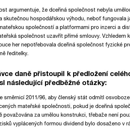
st argumentuje, že dceřiná společnost nebyla umělou
la skutečnou hospodářskou výhodu, neboť fungovala 
mateřskou společností a platformami pro inzerci a dist
teřská společnost uzavřít přímé smlouvy. Vzhledem 
ibuce her nepotřebovala dceřiná společnost fyzické pro
ě ředitelky.
ávce daně přistoupil k předložení celé
l následující předběžné otázky:
e směrnicí 2011/96, aby členský stát odmítl osvoboze
cených mateřské společnosti, pokud je dceřiná společ
ě považována za umělou konstrukci, třebaže není pou
zisků vyplácených formou dividend bylo dosaženo v r