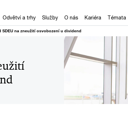
Odvětví a trhy
Služby
O nás
Kariéra
Témata
 SDEU na zneužití osvobození u dividend
užití
end