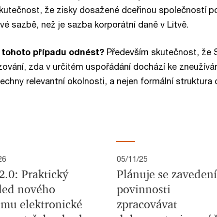
kutečnost, že zisky dosažené dceřinou společností po
ové sazbě, než je sazba korporátní daně v Litvě.
z tohoto případu odnést?
Především skutečnost, že 
uzování, zda v určitém uspořádání dochází ke zneužívá
chny relevantní okolnosti, a nejen formální struktura
26
05/11/25
2.0: Praktický
Plánuje se zavedení
led nového
povinnosti
ému elektronické
zpracovávat