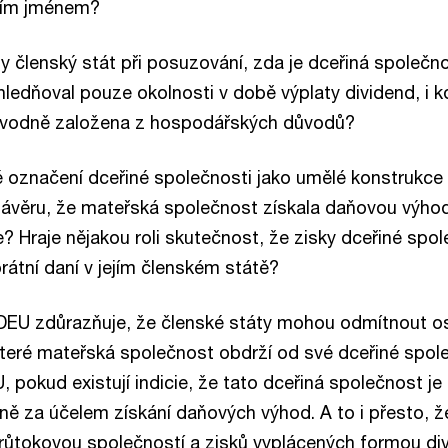
jím jménem?
y členský stát při posuzování, zda je dceřiná společ
hledňoval pouze okolnosti v době výplaty dividend, i k
ůvodně založena z hospodářských důvodů?
označení dceřiné společnosti jako umělé konstrukce 
závěru, že mateřská společnost získala daňovou výhod
? Hraje nějakou roli skutečnost, že zisky dceřiné spol
átní daní v jejím členském státě?
EU zdůrazňuje, že členské státy mohou odmítnout o
které mateřská společnost obdrží od své dceřiné spole
 pokud existují indicie, že tato dceřiná společnost j
ně za účelem získání daňových výhod. A to i přesto, ž
růtokovou společností a zisků vyplácených formou di