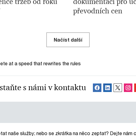
ence tržeb od roku
dokumentaci pro úč
7
převodních cen
Načíst další
te at a speed that rewrites the rules
staňte s námi v kontaktu
tat naše služby; nebo se zkrátka na něco zeptat? Dejte nám 