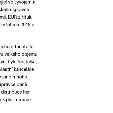
jící se vývojem a
vského správce
il. EUR z titulu
i) v letech 2018 a
 během těchto let
ávu velkého objemu
ní byla ředitelka,
lastní kanceláře
trováno mnoho
 Správce daně
 distribuce her
up k platformám