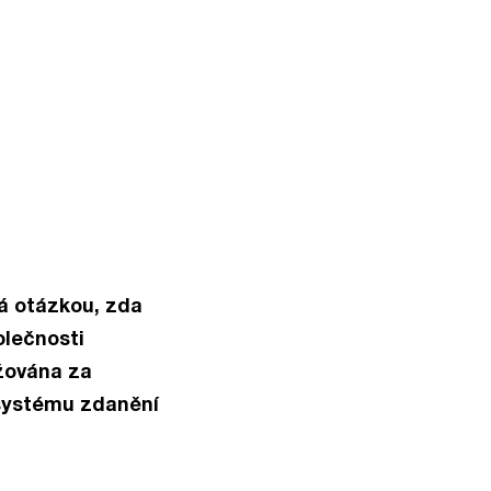
á otázkou, zda
olečnosti
žována za
 systému zdanění