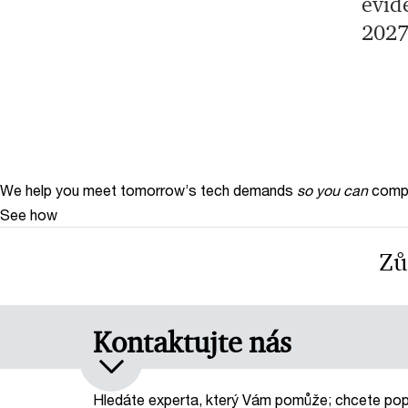
evid
202
We help you meet tomorrow’s tech demands
so you can
compe
See how
Zů
Kontaktujte nás
Hledáte experta, který Vám pomůže; chcete pop