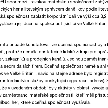
DEU spor mezi litevskou mateřskou společností zabýva
onických her a litevským správcem daně, kdy podle lite
á společnost zaplatit korporátní daň ve výši cca 3,2 m
vyplácela její dceřiná společnost (sídlící ve Velké Británi
mto případě konstatoval, že dceřiná společnost byla
í“, protože neměla dostatečné lidské zdroje pro spr
r, zákazníků a prodejních kanálů. Jedinou zaměstnanky
la sedm dalších firem. Dceřiná společnost neměla ani v
k ve Velké Británii, navíc na stejné adrese bylo regis
rostřednictvím služby poskytující registrační adresy).
 že v uvedeném období byly aktivity v oblasti vývoje a
y zaměstnanci mateřské společnosti, kteří měli příst
ribuci her, které dceřiná společnost využívala.