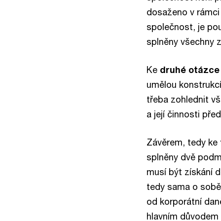
dosaženo v rámci 
společnost, je pou
splněny všechny zn
Ke
druhé otázce
umělou konstrukcí
třeba zohlednit v
a její činnosti př
Závěrem, tedy ke
splněny dvě podmí
musí být získání 
tedy sama o sobě
od korporátní dan
hlavním důvodem e