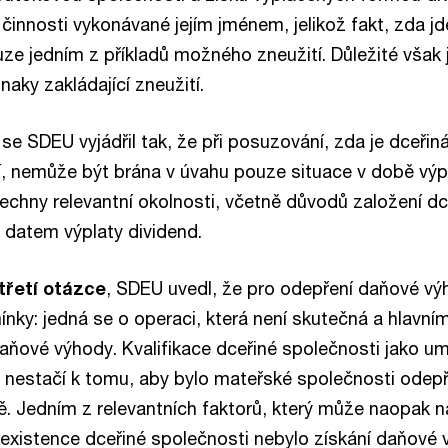
činnosti vykonávané jejím jménem, jelikož fakt, zda j
ze jedním z příkladů možného zneužití. Důležité však j
aky zakládající zneužití.
se SDEU vyjádřil tak, že při posuzování, zda je dceři
, nemůže být brána v úvahu pouze situace v době výpl
šechny relevantní okolnosti, včetně důvodů založení dc
ed datem výplaty dividend.
třetí otázce
, SDEU uvedl, že pro odepření daňové vý
nky: jedná se o operaci, která není skutečná a hlavn
daňové výhody. Kvalifikace dceřiné společnosti jako u
 nestačí k tomu, aby bylo mateřské společnosti odep
ě. Jedním z relevantních faktorů, který může naopak 
xistence dceřiné společnosti nebylo získání daňové 