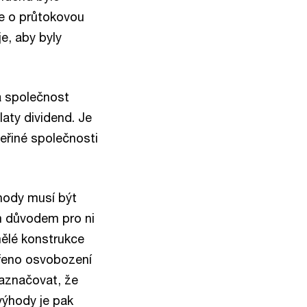
de o průtokovou
e, aby byly
ná společnost
aty dividend. Je
eřiné společnosti
hody musí být
ím důvodem pro ni
mělé konstrukce
řeno osvobození
naznačovat, že
výhody je pak