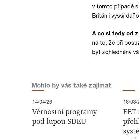
v tomto případě s
Británii vyšší daň
A co si tedy od 
na to, že při pos
být zohledněny vše
Mohlo by vás také zajímat
14/04/26
18/03/
Věrnostní programy
EET 
pod lupou SDEU
přeh
syst