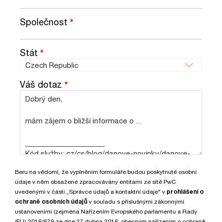
Společnost
*
Stát
*
Váš dotaz
*
Beru na vědomí, že vyplněním formuláře budou poskytnuté osobní
údaje v něm obsažené zpracovávány entitami ze sítě PwC
uvedenými v části „Správce údajů a kontaktní údaje" v
prohlášení o
ochraně osobních údajů
v souladu s příslušnými zákonnými
ustanoveními (zejména Nařízením Evropského parlamentu a Rady
(EU) 2016/679 ze dne 27.dubna 2016, obecným nařízením o ochraně