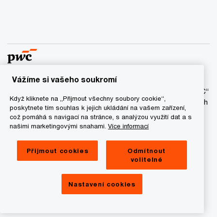
Vážíme si vašeho soukromí
© 2017 - 2026 PwC. Všechna práva vyhrazena. Název “PwC“
Když kliknete na „Přijmout všechny soubory cookie“,
označuje síť firem PwC a/anebo jednu anebo více členských
poskytnete tím souhlas k jejich ukládání na vašem zařízení,
firem, které jsou samostatným právním subjektem. Bližší
což pomáhá s navigací na stránce, s analýzou využití dat a s
informace najdete na stránce
www.pwc.com/structure
.
našimi marketingovými snahami.
Více informací
Ochrana osobních údajů
Přijmout cookies
Odmítnout
volitelné
Cookie informace
Právní ujednání
Nastavení cookies
Provozovatel a správce stránek