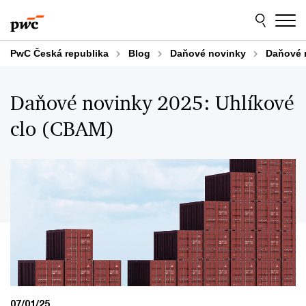
Skip
Skip
to
to
content
footer
PwC Česká republika
Blog
Daňové novinky
Daňové 
Daňové novinky 2025: Uhlíkové
clo (CBAM)
07/01/25