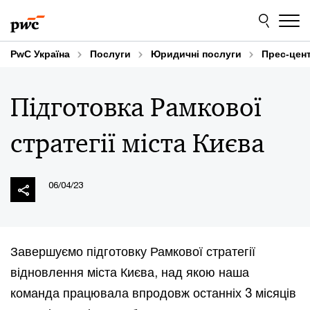
Skip
Skip
to
to
content
footer
PwC Україна
Послуги
Юридичні послуги
Прес-цен
Підготовка Рамкової
стратегії міста Києва
06/04/23
Завершуємо підготовку Рамкової стратегії
відновлення міста Києва, над якою наша
команда працювала впродовж останніх 3 місяців