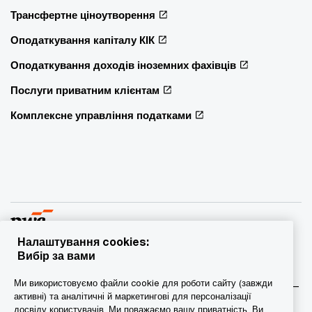
Трансфертне ціноутворення
Оподаткування капіталу КІК
Оподаткування доходів іноземних фахівців
Послуги приватним клієнтам
Комплексне управління податками
Налаштування cookies:
Вибір за вами
© 2015 - 2026 PwC. Всі права захищені. PwC – це фірма-
Ми використовуємо файли cookie для роботи сайту (завжди
учасник/фірми-учасниці мережі PwC, а в деяких випадках –
активні) та аналітичні й маркетингові для персоналізації
міжнародна мережа PwC. Кожна фірма мережі є
досвіду користувачів. Ми поважаємо вашу приватність. Ви