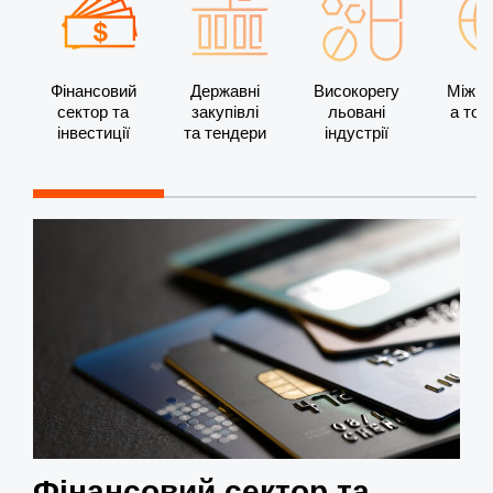
Фінансовий
Державні
Високорегу
Міжна
сектор та
закупівлі
льовані
а тор
інвестиції
та тендери
індустрії
Фінансовий сектор та