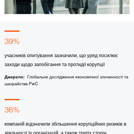
39%
учасників опитування зазначили, що уряд посилює
заходи щодо запобігання та протидії корупції
Джерело:
Глобальне дослідження економічної злочинності та
шахрайства PwC
36%
компаній відзначили збільшення корупційних ризиків в
діяльності їх організацій, а також третіх сторін