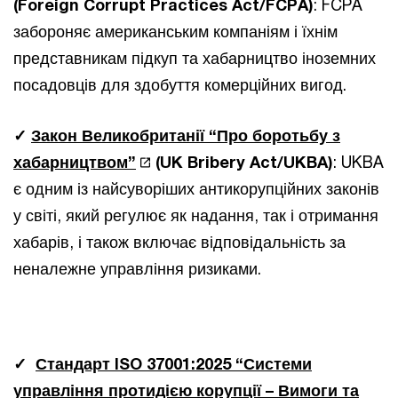
(Foreign Corrupt Practices Act/FCPA)
: FCPA
забороняє американським компаніям і їхнім
представникам підкуп та хабарництво іноземних
посадовців для здобуття комерційних вигод.
✓
Закон Великобританії “Про боротьбу з
хабарництвом”
(UK Bribery Act/UKBA)
: UKBA
є одним із найсуворіших антикорупційних законів
у світі, який регулює як надання, так і отримання
хабарів, і також включає відповідальність за
неналежне управління ризиками.
✓
Стандарт ISO 37001:2025 “Системи
управління протидією корупції – Вимоги та