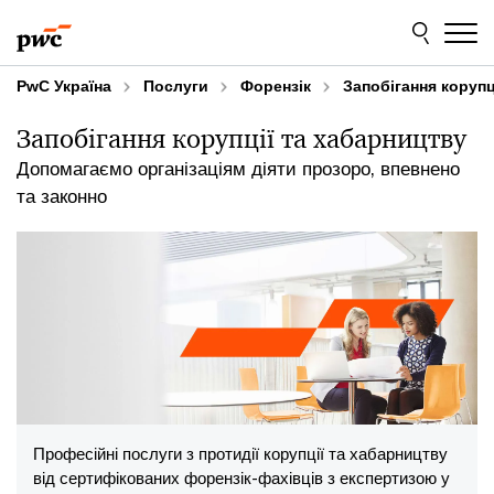
Skip
Skip
to
to
content
footer
PwC Україна
Послуги
Форензік
Запобігання корупц
Запобігання корупції та хабарництву
Допомагаємо організаціям діяти прозоро, впевнено
та законно
Професійні послуги з протидії корупції та хабарництву
від сертифікованих форензік-фахівців з експертизою у