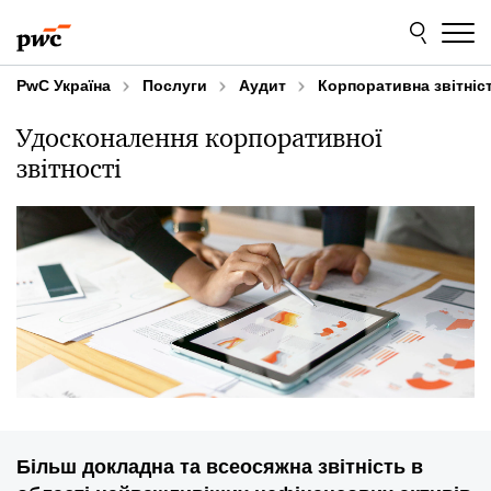
Skip
Skip
to
to
content
footer
PwC Україна
Послуги
Аудит
Корпоративна звітніст
Удосконалення корпоративної
звітності
Більш докладна та всеосяжна звітність в