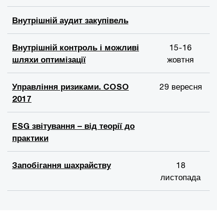
Внутрішній аудит закупівель
Внутрішній контроль і можливі
15-16
шляхи оптимізації
жовтня
Управління ризиками. COSO
29 вересня
2017
ESG звітування – від теорії до
практики
Запобігання шахрайству
18
листопада