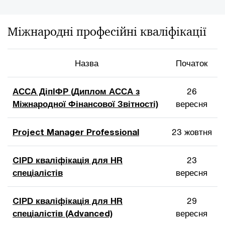
Міжнародні професійні кваліфікації
Назва
Початок
АССА ДіпІФР (Диплом АССА з
26
Міжнародної Фінансової Звітності)
вересня
Project Manager Professional
23 жовтня
CIPD кваліфікація для HR
23
спеціалістів
вересня
CIPD кваліфікація для HR
29
спеціалістів (Advanced)
вересня