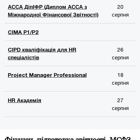
АССА ДіпІФР (Диплом АССА з
20
Міжнародної Фінансової Звітності)
серпня
CIMA P1/P2
CIPD кваліфікація для HR
26
спеціалістів
серпня
Project Manager Professional
18
серпня
HR Академія
27
серпня