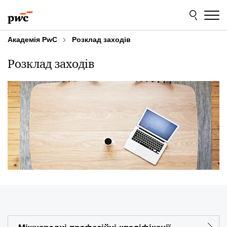
Skip
Skip
to
to
content
footer
Академія PwC
Розклад заходів
Розклад заходів