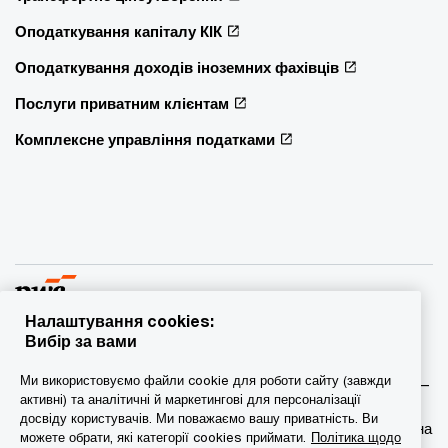
Оподаткування капіталу КІК
Оподаткування доходів іноземних фахівців
Послуги приватним клієнтам
Комплексне управління податками
Налаштування cookies:
Вибір за вами
© 2015 - 2026 PwC. Всі права захищені. PwC – це фірма-
Ми використовуємо файли cookie для роботи сайту (завжди
учасник/фірми-учасниці мережі PwC, а в деяких випадках –
активні) та аналітичні й маркетингові для персоналізації
міжнародна мережа PwC. Кожна фірма мережі є
досвіду користувачів. Ми поважаємо вашу приватність. Ви
самостійною юридичною особою. Докладніша інформація на
можете обрати, які категорії cookies приймати.
Політика щодо