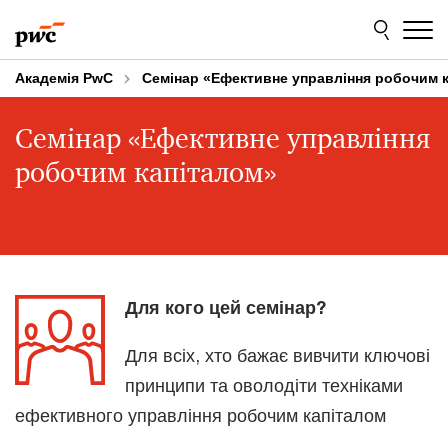
Skip
Skip
to
to
content
footer
Академія PwC
Семінар «Ефективне управління робочим 
Семінар «Ефективне управління
робочим капіталом»
Для кого цей семінар?
Для всіх, хто бажає вивчити ключові
принципи та оволодіти техніками
ефективного управління робочим капіталом