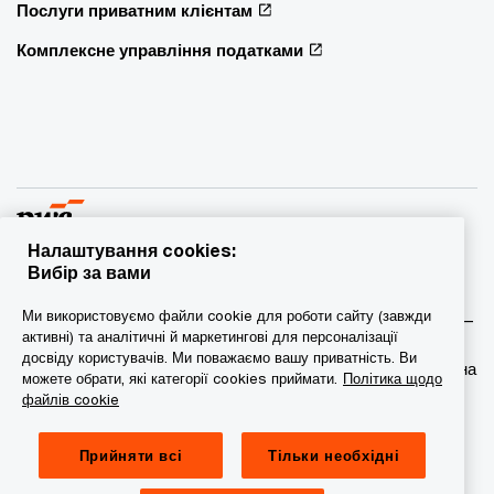
Послуги приватним клієнтам
Комплексне управління податками
Налаштування cookies:
Вибір за вами
© 2015 - 2026 PwC. Всі права захищені. PwC – це фірма-
Ми використовуємо файли cookie для роботи сайту (завжди
учасник/фірми-учасниці мережі PwC, а в деяких випадках –
активні) та аналітичні й маркетингові для персоналізації
міжнародна мережа PwC. Кожна фірма мережі є
досвіду користувачів. Ми поважаємо вашу приватність. Ви
самостійною юридичною особою. Докладніша інформація на
можете обрати, які категорії cookies приймати.
Політика щодо
веб-сторінці www.pwc.com/structure.
файлів cookie
Конфіденційність
Прийняти всі
Тільки необхідні
Сookie-файли