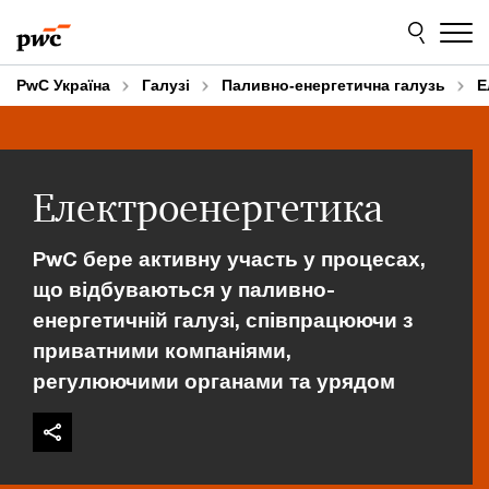
Skip
Skip
to
to
content
footer
PwC Україна
Галузі
Паливно-енергетична галузь
Е
Електроенергетика
PwC бере активну участь у процесах,
що відбуваються у паливно-
енергетичній галузі, співпрацюючи з
приватними компаніями,
регулюючими органами та урядом