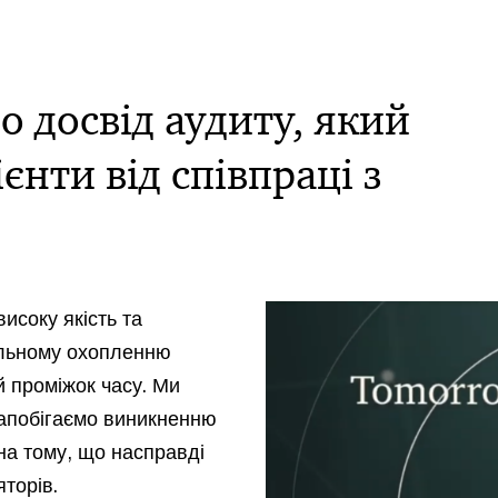
 досвід аудиту, який
нти від співпраці з
високу якість та
альному охопленню
й проміжок часу. Ми
апобігаємо виникненню
на тому, що насправді
яторів.