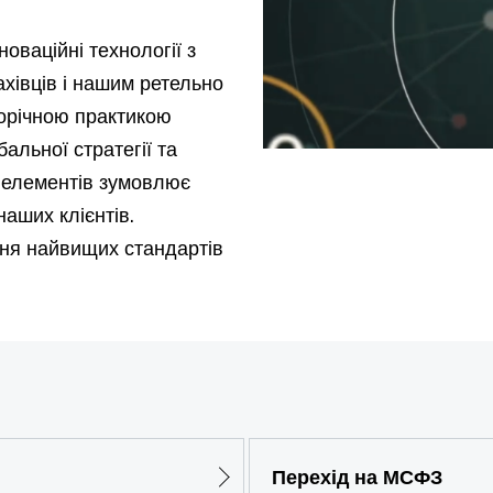
оваційні технології з
хівців і нашим ретельно
орічною практикою
альної стратегії та
х елементів зумовлює
наших клієнтів.
ння найвищих стандартів
і.
Перехід на МСФЗ