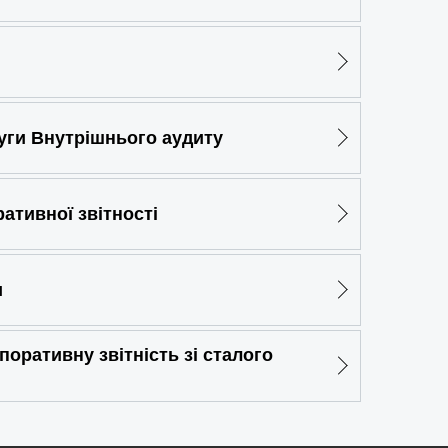
луги Внутрішнього аудиту
ативної звітності
и
оративну звітність зі сталого