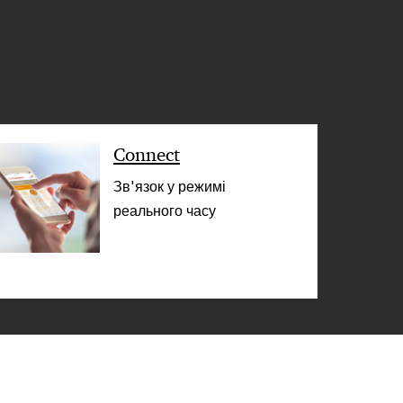
< Назад
Connect
Зв'язок у режимі
реального часу