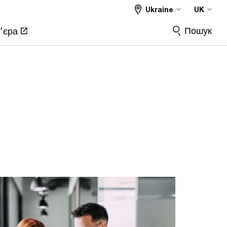
Ukraine
UK
Пошук
'єра