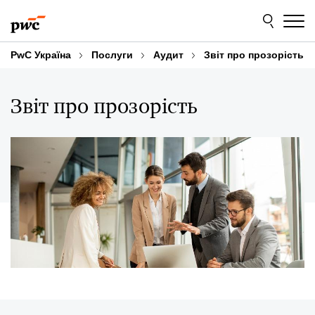
Skip
Skip
to
to
content
footer
PwC Україна
Послуги
Аудит
Звіт про прозорість
Звіт про прозорість