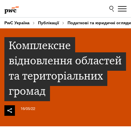
Skip
Skip
to
to
content
footer
PwC Україна
Публікації
Податкові та юридичні огляди
Комплексне
відновлення областей
та територіальних
громад
16/05/22