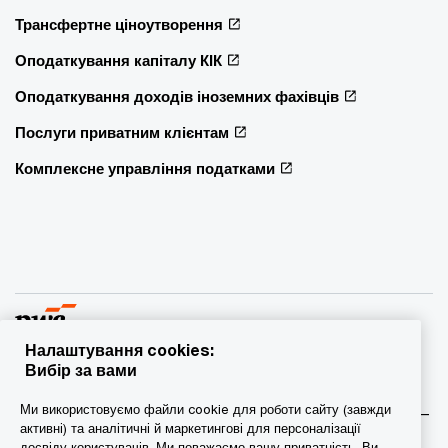
Трансфертне ціноутворення
Оподаткування капіталу КІК
Оподаткування доходів іноземних фахівців
Послуги приватним клієнтам
Комплексне управління податками
Налаштування cookies:
Вибір за вами
© 2015 - 2026 PwC. Всі права захищені. PwC – це фірма-
Ми використовуємо файли cookie для роботи сайту (завжди
учасник/фірми-учасниці мережі PwC, а в деяких випадках –
активні) та аналітичні й маркетингові для персоналізації
міжнародна мережа PwC. Кожна фірма мережі є
досвіду користувачів. Ми поважаємо вашу приватність. Ви