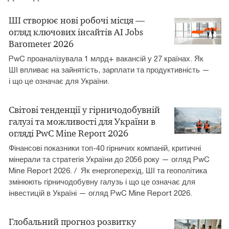
ШІ створює нові робочі місця —
огляд ключових інсайтів AI Jobs
Barometer 2026
PwC проаналізувала 1 млрд+ вакансій у 27 країнах. Як
ШІ впливає на зайнятість, зарплати та продуктивність —
і що це означає для України.
Cвітові тенденції у гірничодобувній
галузі та можливості для України в
огляді PwC Mine Report 2026
Фінансові показники топ-40 гірничих компаній, критичні
мінерали та стратегія України до 2056 року — огляд PwC
Mine Report 2026. / Як енергоперехід, ШІ та геополітика
змінюють гірничодобувну галузь і що це означає для
інвестицій в Україні — огляд PwC Mine Report 2026.
Глобальний прогноз розвитку