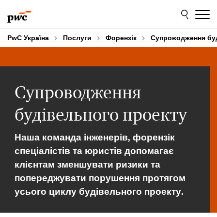
Skip
Skip
to
to
content
footer
PwC Україна
Послуги
Форензік
Супроводження буд
Супроводження
будівельного проекту
Наша команда інженерів, форензік
спеціалістів та юристів допомагає
клієнтам зменшувати ризики та
попереджувати порушення протягом
усього циклу будівельного проекту.