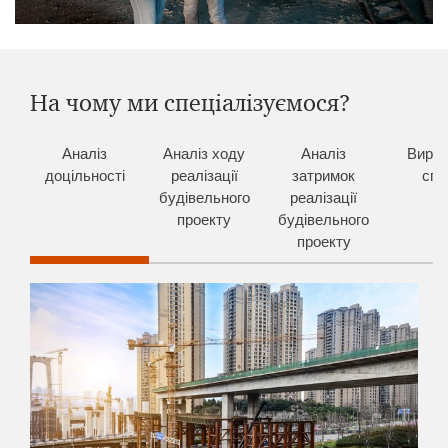
На чому ми спеціалізуємося?
Аналіз
Аналіз ходу
Аналіз
Виріш
доцільності
реалізації
затримок
спо
будівельного
реалізації
проекту
будівельного
проекту