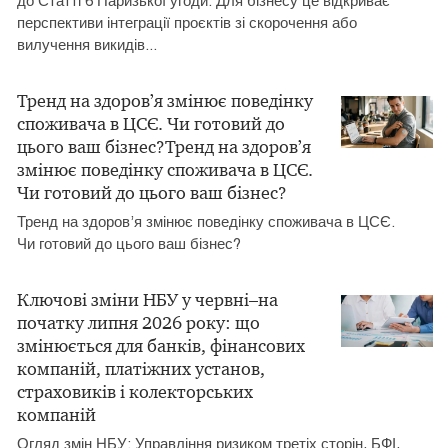
до Статті 6 Паризької угоди. Для бізнесу це відкриває
перспективи інтеграції проєктів зі скорочення або
вилучення викидів...
Тренд на здоров’я змінює поведінку
споживача в ЦСЄ. Чи готовий до
цього ваш бізнес?Тренд на здоров’я
змінює поведінку споживача в ЦСЄ.
Чи готовий до цього ваш бізнес?
Тренд на здоров’я змінює поведінку споживача в ЦСЄ.
Чи готовий до цього ваш бізнес?
Ключові зміни НБУ у червні–на
початку липня 2026 року: що
змінюється для банків, фінансових
компаній, платіжних установ,
страховиків і колекторських
компаній
Огляд змін НБУ: Управління ризиком третіх сторін, БФІ,