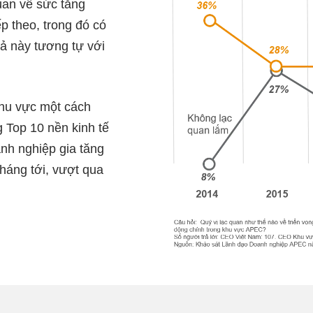
uan về sức tăng
p theo, trong đó có
uả này tương tự với
khu vực một cách
 Top 10 nền kinh tế
nh nghiệp gia tăng
háng tới, vượt qua