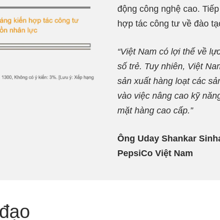
động công nghệ cao. Tiếp
hợp tác công tư về đào tạ
“Việt Nam có lợi thế về l
số trẻ. Tuy nhiên, Việt N
sản xuất hàng loạt các sả
vào việc nâng cao kỹ năn
mặt hàng cao cấp.”
Ông Uday Shankar Sinha
PepsiCo Việt Nam
 đạo