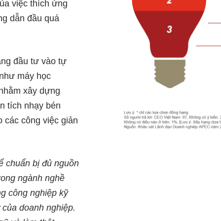
a việc thích ứng
ong dẫn đầu quá
ng đầu tư vào tự
o như máy học
 nhằm xây dựng
n tích nhạy bén
o các công việc giản
ể chuẩn bị đủ nguồn
trong ngành nghề
ng công nghiệp kỹ
rở của doanh nghiệp.