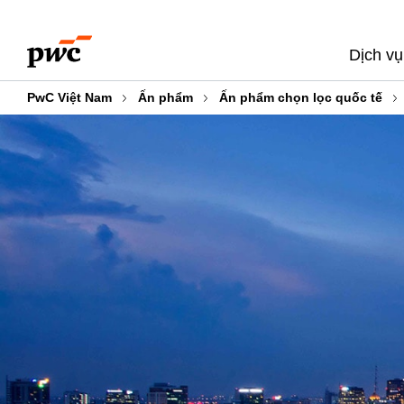
Skip
Skip
to
to
Dịch vụ
content
footer
PwC Việt Nam
Ấn phẩm
Ấn phẩm chọn lọc quốc tế