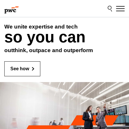
Skip
Skip
to
to
content
footer
We unite expertise and tech
so you can
outthink, outpace and outperform
See how