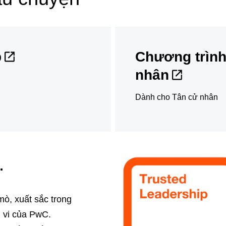
p
Chương trình
nhân
Dành cho Tân cử nhân
m
mò, xuất sắc trong
h vi của PwC.