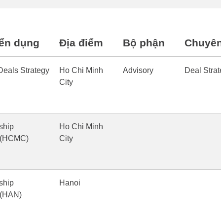
uyển dụng
Địa điểm
Bộ phận
Chuyên
Deals Strategy
Ho Chi Minh
Advisory
Deal Stra
City
ship
Ho Chi Minh
 (HCMC)
City
ship
Hanoi
(HAN)