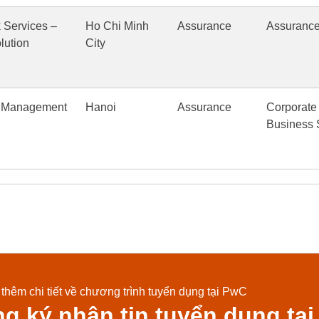
k Services –
Ho Chi Minh
Assurance
Assuranc
lution
City
sk Management
Hanoi
Assurance
Corporate
Business 
 thêm chi tiết về chương trình tuyển dụng tại PwC
g ký nhận tin tuyển dụng tại