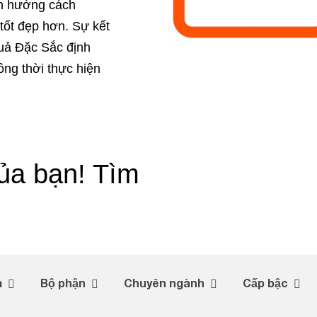
h hướng cách
 tốt đẹp hơn. Sự kết
uả Đặc Sắc định
ồng thời thực hiện
ủa bạn! Tìm
m
Bộ phận
Chuyên ngành
Cấp bậc