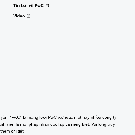
Tin bài về PwC
à
Video
yền. “PwC” là mạng lưới PwC và/hoặc một hay nhiều công ty
nh viên là một pháp nhân độc lập và riêng biệt. Vui lòng truy
hêm chi tiết.