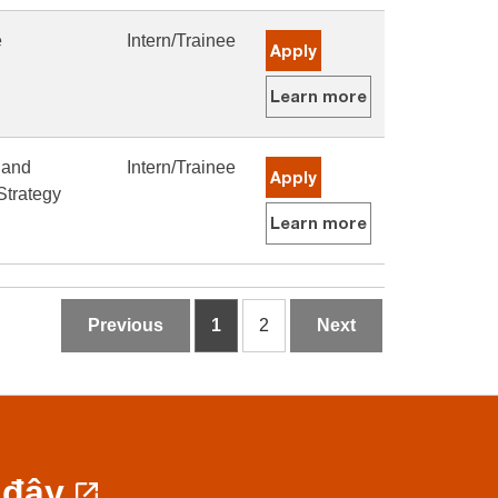
e
Intern/Trainee
Apply
Learn more
 and
Intern/Trainee
Apply
Strategy
Learn more
Previous
1
2
Next
 đây