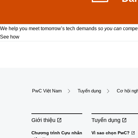
We help you meet tomorrow’s tech demands
so you can
compete
See how
PwC Việt Nam
Tuyển dụng
Cơ hội ng
Giới thiệu
Tuyển dụng
Chương trình Cựu nhân
Vì sao chọn PwC?