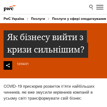
Skip
Skip
to
to
content
footer
PwC Україна
Послуги
Послуги у сфері оподаткування
Як бізнесу вийти з
кризи сильнішим?
12/04/21
COVID-19 прискорив розвиток п'яти найбільших
чинників, які вже змусили керівників компаній в
усьому світі трансформувати свій бізнес: