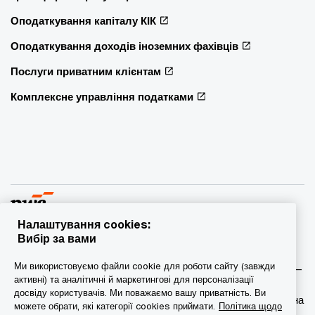
Оподаткування капіталу КІК
Оподаткування доходів іноземних фахівців
Послуги приватним клієнтам
Комплексне управління податками
Налаштування cookies:
Вибір за вами
© 2015 - 2026 PwC. Всі права захищені. PwC – це фірма-
Ми використовуємо файли cookie для роботи сайту (завжди
учасник/фірми-учасниці мережі PwC, а в деяких випадках –
активні) та аналітичні й маркетингові для персоналізації
міжнародна мережа PwC. Кожна фірма мережі є
досвіду користувачів. Ми поважаємо вашу приватність. Ви
самостійною юридичною особою. Докладніша інформація на
можете обрати, які категорії cookies приймати.
Політика щодо