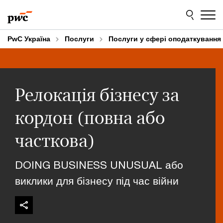
Skip
Skip
to
to
content
footer
PwC Україна
Послуги
Послуги у сфері оподаткування
Релокація бізнесу за
кордон (повна або
часткова)
DOING BUSINESS UNUSUAL або
виклики для бізнесу під час війни