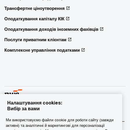
Трансфертне ціноутворення
Оподаткування капіталу КІК
Оподаткування доходів іноземних фахівців
Послуги приватним клієнтам
Комплексне управління податками
Налаштування cookies:
Вибір за вами
© 2015 - 2026 PwC. Всі права захищені. PwC – це фірма-
Ми використовуємо файли cookie для роботи сайту (завжди
учасник/фірми-учасниці мережі PwC, а в деяких випадках –
активні) та аналітичні й маркетингові для персоналізації
міжнародна мережа PwC. Кожна фірма мережі є