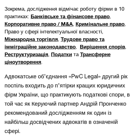
Зокрема, дослідження відмічає роботу фірми в 10
практиках:
Банківське та фінансове право
,
Корпоративне право / M&A
,
Кримінальне право
,
Право у сфері інтелектуальної власності,
Міжнародна торгівля
,
Трудове право та
імміграційне законодавство
,
Вирішення спорів
,
Реструктуризація
,
Податки
та
Трансферне
ціноутворення
.
Адвокатське об'єднання «PwC Legal» другий рік
поспіль входить до п'ятірки кращих юридичних
фірм України, що практикують податкові спори, в
той час як Керуючий партнер Андрій Пронченко
рекомендований дослідженням як один із
найбільш досвідчених адвокатів в означеній
сфері.