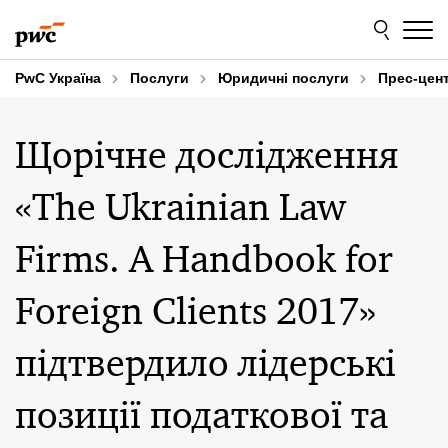
Skip
Skip
to
to
content
footer
PwC Україна
Послуги
Юридичні послуги
Прес-цен
Щорічне дослідження
«The Ukrainian Law
Firms. A Handbook for
Foreign Clients 2017»
підтвердило лідерські
позиції податкової та