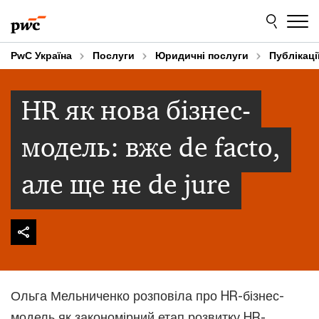
Skip
Skip
to
to
content
footer
PwC Україна
Послуги
Юридичні послуги
Публікаці
HR як нова бізнес-
модель: вже de facto,
але ще не de jure
Ольга Мельниченко розповіла про HR-бізнес-
модель як закономірний етап розвитку HR-