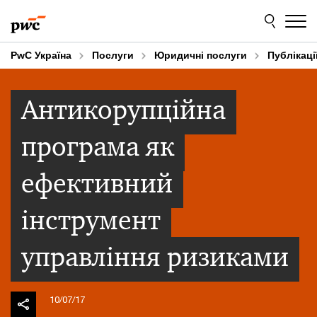
Skip
Skip
to
to
content
footer
PwC Україна
Послуги
Юридичні послуги
Публікаці
Антикорупційна
програма як
ефективний
інструмент
управління ризиками
10/07/17