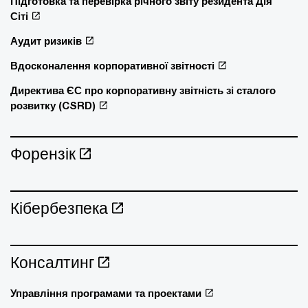
Підготовка та перевірка річного звіту резидента Дія
Сіті
Аудит ризиків
Вдосконалення корпоративної звітності
Директива ЄС про корпоративну звітність зі сталого
розвитку (CSRD)
Форензік
Кібербезпека
Консалтинг
Управління програмами та проектами