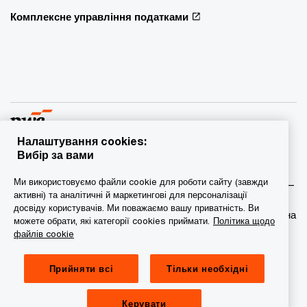
Комплексне управління податками
Налаштування cookies:
Вибір за вами
© 2015 - 2026 PwC. Всі права захищені. PwC – це фірма-
Ми використовуємо файли cookie для роботи сайту (завжди
учасник/фірми-учасниці мережі PwC, а в деяких випадках –
активні) та аналітичні й маркетингові для персоналізації
міжнародна мережа PwC. Кожна фірма мережі є
досвіду користувачів. Ми поважаємо вашу приватність. Ви
самостійною юридичною особою. Докладніша інформація на
можете обрати, які категорії cookies приймати.
Політика щодо
веб-сторінці www.pwc.com/structure.
файлів cookie
Конфіденційність
Прийняти всі
Тільки необхідні
Сookie-файли
Керувати
Обмеження юридичної відповідальності