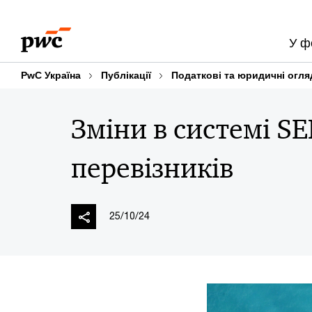
Skip
Skip
to
to
У ф
content
footer
PwC Україна
Публікації
Податкові та юридичні огля
Зміни в системі S
перевізників
25/10/24