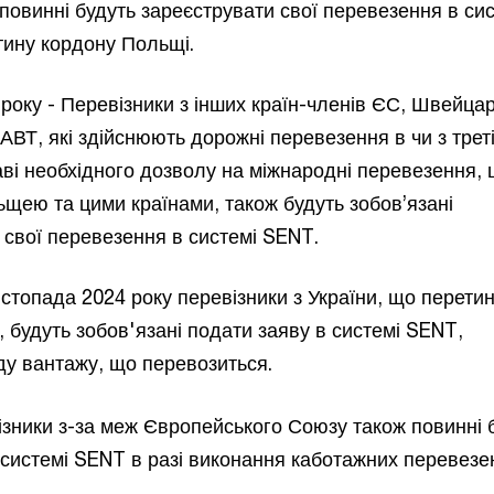
повинні будуть зареєструвати свої перевезення в сис
ину кордону Польщі.
 року - Перевізники з інших країн-членів ЄС, Швейцар
АВТ, які здійснюють дорожні перевезення в чи з трет
таві необхідного дозволу на міжнародні перевезення,
ьщею та цими країнами, також будуть зобов’язані
 свої перевезення в системі SENT.
истопада 2024 року перевізники з України, що перети
 будуть зобов'язані подати заяву в системі SENT,
ду вантажу, що перевозиться.
ізники з-за меж Європейського Союзу також повинні 
 системі SENT в разі виконання каботажних перевезе