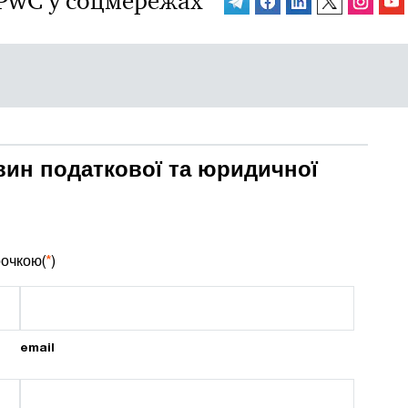
PwC у соцмережах
вин податкової та юридичної
рочкою(
*
)
email