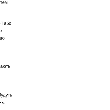
темі
ії або
іх
 що
нають
будуть
нь.