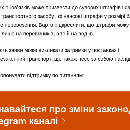
 обов’язків може призвести до суворих штрафів і са
 транспортного засобу і фінансові штрафи у розмірі 
не перевезення. Варто підкреслити, що штрафи можу
 лише на перевізників, але й на водіїв.
ність заяви може викликати затримки у поставках і
незаконний транспорт, що також несе за собою наслід
понувати підтримку по питанням:
навайтеся про зміни законо
egram каналі