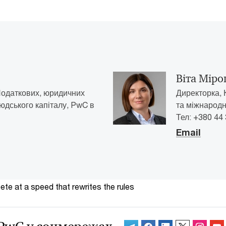
Віта Мір
Податкових, юридичних
Директорка, 
людського капіталу, PwC в
та міжнародно
Тел: +380 44
Email
te at a speed that rewrites the rules