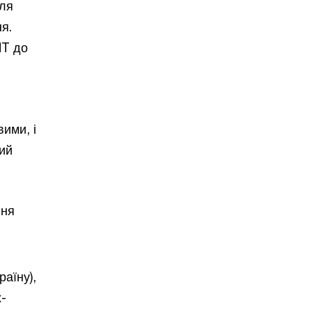
для
я.
NT до
ими, і
ий
ння
раїну),
х-