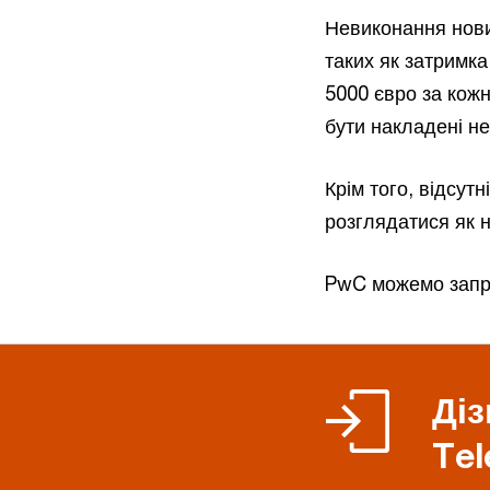
Невиконання нових
таких як затримка
5000 євро за кож
бути накладені не
Крім того, відсут
розглядатися як 
PwC можемо запро
Діз
Tel