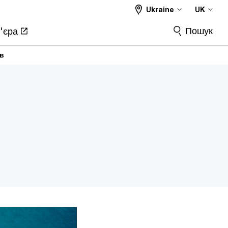
Ukraine
UK
Пошук
'єра
ів