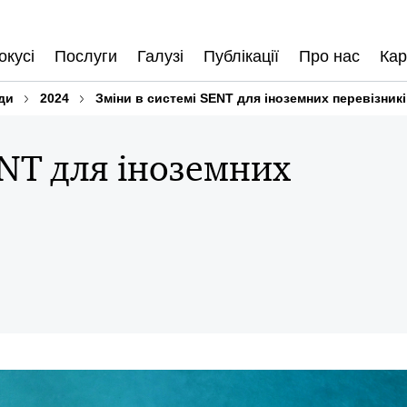
окусі
Послуги
Галузі
Публікації
Про нас
Кар
ди
2024
Зміни в системі SENT для іноземних перевізник
ENT для іноземних