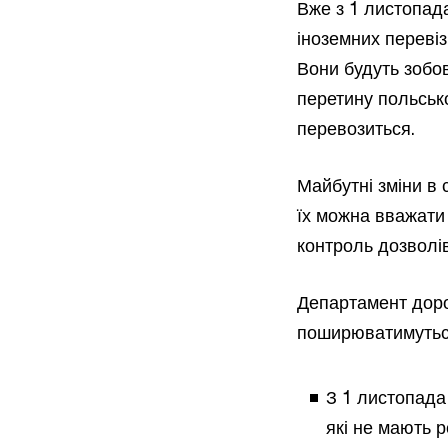
Вже з 1 листопада
іноземних переві
Вони будуть зобов
перетину польськ
перевозиться.
Майбутні зміни в 
їх можна вважати
контроль дозволі
Департамент доро
поширюватимуться 
З 1 листопада 
які не мають р