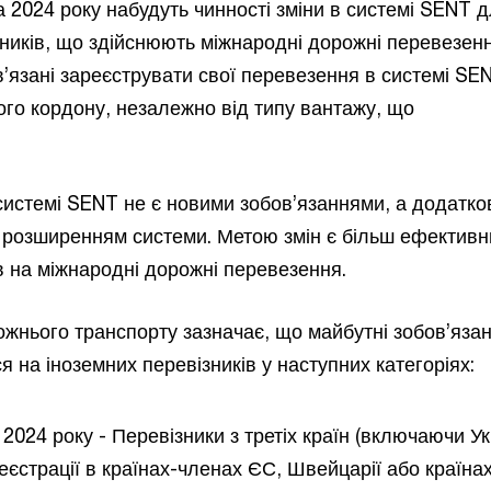
 2024 року набудуть чинності зміни в системі SENT 
зників, що здійснюють міжнародні дорожні перевезенн
’язані зареєструвати свої перевезення в системі SE
ого кордону, незалежно від типу вантажу, що
системі SENT не є новими зобов’язаннями, а додатков
 розширенням системи. Метою змін є більш ефективн
в на міжнародні дорожні перевезення.
жнього транспорту зазначає, що майбутні зобов’яза
на іноземних перевізників у наступних категоріях:
2024 року - Перевізники з третіх країн (включаючи Ук
еєстрації в країнах-членах ЄС, Швейцарії або країна