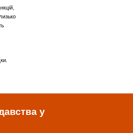
нкцій,
близько
ть
ки.
давства у