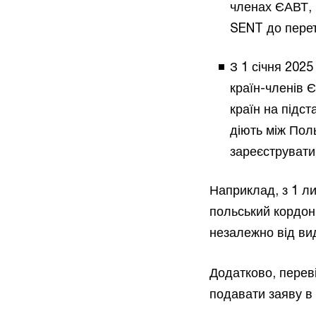
членах ЄАВТ, 
SENT до перет
З 1 січня 2025
країн-членів Є
країн на підс
діють між Пол
зареєструвати
Наприклад, з 1 л
польський кордон,
незалежно від ви
Додатково, перев
подавати заяву в