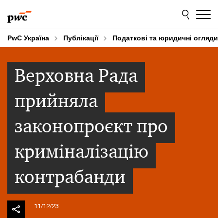
Skip
Skip
to
to
content
footer
PwC Україна
Публікації
Податкові та юридичні огляди
Верховна Рада
прийняла
законопроєкт про
криміналізацію
контрабанди
11/12/23