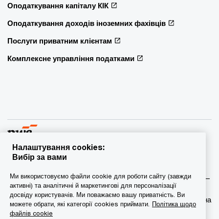
Оподаткування капіталу КІК
Оподаткування доходів іноземних фахівців
Послуги приватним клієнтам
Комплексне управління податками
Налаштування cookies:
Вибір за вами
© 2015 - 2026 PwC. Всі права захищені. PwC – це фірма-
Ми використовуємо файли cookie для роботи сайту (завжди
учасник/фірми-учасниці мережі PwC, а в деяких випадках –
активні) та аналітичні й маркетингові для персоналізації
міжнародна мережа PwC. Кожна фірма мережі є
досвіду користувачів. Ми поважаємо вашу приватність. Ви
самостійною юридичною особою. Докладніша інформація на
можете обрати, які категорії cookies приймати.
Політика щодо
веб-сторінці www.pwc.com/structure.
файлів cookie