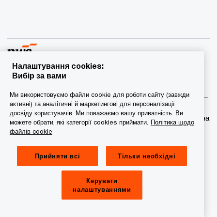
Налаштування cookies:
Вибір за вами
© 2015 - 2026 PwC. Всі права захищені. PwC – це фірма-
Ми використовуємо файли cookie для роботи сайту (завжди
учасник/фірми-учасниці мережі PwC, а в деяких випадках –
активні) та аналітичні й маркетингові для персоналізації
міжнародна мережа PwC. Кожна фірма мережі є
досвіду користувачів. Ми поважаємо вашу приватність. Ви
самостійною юридичною особою. Докладніша інформація на
можете обрати, які категорії cookies приймати.
Політика щодо
веб-сторінці www.pwc.com/structure.
файлів cookie
Конфіденційність
Прийняти всі
Тільки необхідні
Сookie-файли
Керувати
Обмеження юридичної відповідальності
налаштуваннями
Провайдер сайту