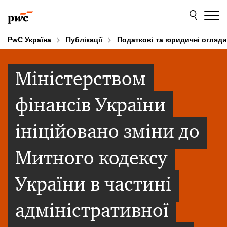
Skip
Skip
to
to
content
footer
PwC Україна
Публікації
Податкові та юридичні огляди
Міністерством
фінансів України
ініційовано зміни до
Митного кодексу
України в частині
адміністративної