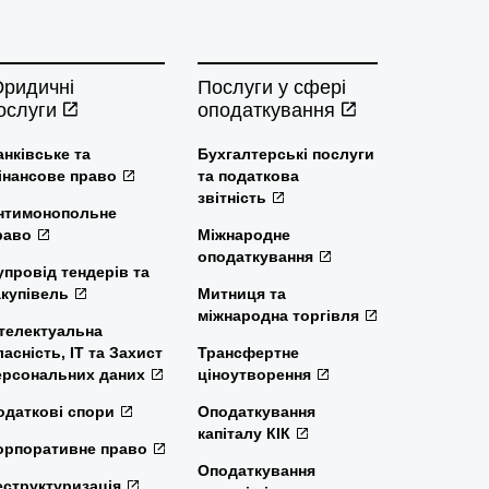
ридичні
Послуги у сфері
ослуги
оподаткування
анківське та
Бухгалтерські послуги
інансове право
та податкова
звітність
нтимонопольне
раво
Міжнародне
оподаткування
упровід тендерів та
акупівель
Митниця та
міжнародна торгівля
нтелектуальна
ласність, ІТ та Захист
Трансфертне
ерсональних даних
ціноутворення
одаткові спори
Оподаткування
капіталу КІК
орпоративне право
Оподаткування
еструктуризація