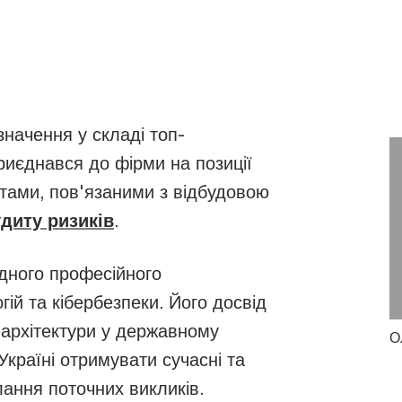
начення у складі топ-
иєднався до фірми на позиції
тами, пов'язаними з відбудовою
диту ризиків
.
дного професійного
гій та кібербезпеки. Його досвід
ї архітектури у державному
О
країні отримувати сучасні та
ання поточних викликів.