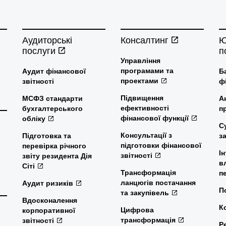
Аудиторські
Консалтинг
Ю
послуги
п
Управління
програмами та
Аудит фінансової
Б
проектами
звітності
ф
Підвищення
МСФЗ стандарти
А
ефективності
бухгалтерського
п
фінансової функції
обліку
С
Консультації з
Підготовка та
з
підготовки фінансової
перевірка річного
І
звітності
звіту резидента Дія
в
Сіті
Трансформація
п
ланцюгів постачання
Аудит ризиків
П
та закупівель
Вдосконалення
К
Цифрова
корпоративної
трансформація
звітності
Р