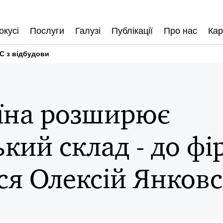
окусі
Послуги
Галузі
Публікації
Про нас
Кар
C з відбудови
їна розширює
кий склад - до ф
ся Олексій Янков