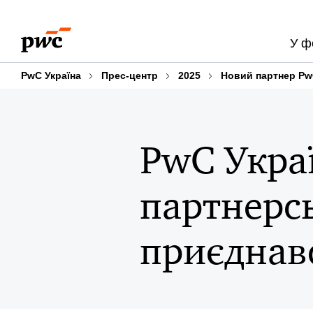
Skip
Skip
to
to
У ф
content
footer
PwC Україна
Прес-центр
2025
Новий партнер Pw
PwC Укра
партнерсь
приєднав