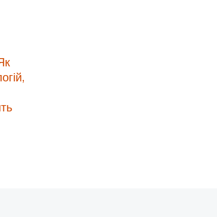
Як
огій,
ить