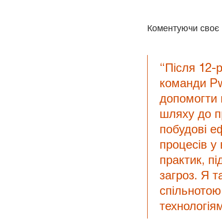
Коментуючи своє
“Після 12-
команди Pw
допомогти в
шляху до пр
побудові е
процесів у
практик, пі
загроз. Я т
спільнотою
технологія