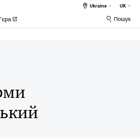
Ukraine
UK
Пошук
'єра
ірми
ський