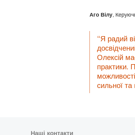
Аго Вілу
, Керуюч
“Я радий ві
досвідчений
Олексій ма
практики. 
можливості
сильної та 
Наші контакти