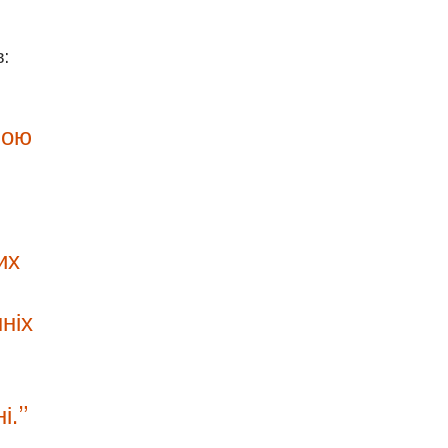
:
ною
их
ніх
і.”