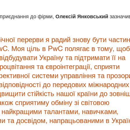
 приєднання до фірми,
Олексій Янковський
зазначив
річної перерви я радий знову бути части
C. Моя ціль в PwC полягає в тому, щоб
ідбудувати Україну та підтримати її на
оцвітання та євроінтеграції, сприяти
фективної системи управління та прозор
 відповідності до передових міжнародних
двищити стійкість нашої країни до зовніш
акож сприятиму обміну зі світовою
 найкращими талантами, навичками,
ми та досвідом, напрацьованими в Україн