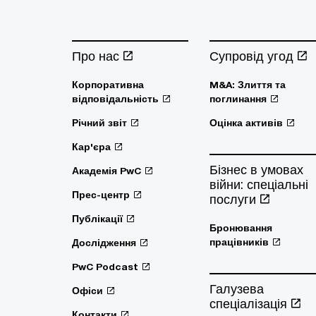
Про нас
Супровід угод
Корпоративна
M&A: Злиття та
відповідальність
поглинання
Річний звіт
Оцінка активів
Кар'єра
Бізнес в умовах
Академія PwC
війни: спеціальні
Прес-центр
послуги
Публікації
Бронювання
працівників
Дослідження
PwC Podcast
Галузева
Офіси
спеціалізація
Контакти