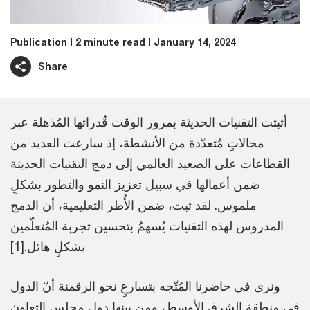
Publication
2 minute read
January 14, 2024
Share
أثبتت التقنيات الحديثة بمرور الوقت قُدراتها المُذهلة عبر
مجالاتٍ مُتعدّدة من الأنشطة، إذ سارعت العديد من
القطاعات على الصعيد العالمي إلى دمج التقنيات الحديثة
ضمن أعمالها في سبيل تعزيز النمو والتطور بشكلٍ
ملموس. لقد ثبت، ضمن الأُطر التعليمية، أن الدمج
المدروس لهذه التقنيات يُسهمُ بتحسين تجربة المُتعلّمين
بشكلٍ هائل.[1]
ونرى في حاضرنا المُتّجه بتسارعٍ نحو الرقمنة أنّ الدول
في منطقة الشرق الأوسط، ومن بينها دول مجلس التعاون