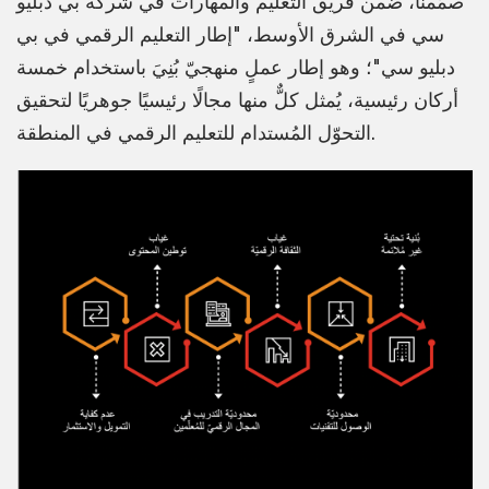
صمّمنا، ضمن فريق التعليم والمهارات في شركة بي دبليو
سي في الشرق الأوسط، "إطار التعليم الرقمي في بي
دبليو سي"؛ وهو إطار عملٍ منهجيّ بُنِيَ باستخدام خمسة
أركان رئيسية، يُمثل كلٌّ منها مجالًا رئيسيًا جوهريًا لتحقيق
التحوّل المُستدام للتعليم الرقمي في المنطقة.