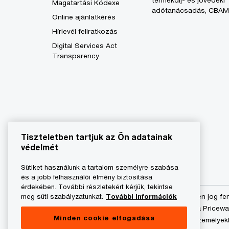
termékdíj- és jövedéki
Magatartási Kódexe
adótanácsadás, CBAM
Online ajánlatkérés
Hírlevél feliratkozás
Digital Services Act
Transparency
Tiszteletben tartjuk az Ön adatainak
védelmét
Sütiket használunk a tartalom személyre szabása
és a jobb felhasználói élmény biztosítása
érdekében. További részletekért kérjük, tekintse
meg süti szabályzatunkat.
További információk
© 2023 - 2026 PwC. Minden jog fe
Könyvvizsgáló Kft.-re és a Pricew
Minden cookie elfogadása
önálló és független jogi személyek