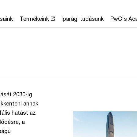
saink
Termékeink
Iparági tudásunk
PwC's Ac
ását 2030-ig
sökkenteni annak
ális hatást az
lődésre, a
ságú