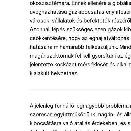
ökoszisztémára. Ennek ellenére a globáli
üvegházhatású gázkibocsátás enyhítésér
városok, vállalatok és befektetők részér
Azonnali lépés szükséges ezen gázok ki
csökkentésére, hogy az éghajlatváltozás 
hatásaira mihamarabb felkészüljünk. Mind
magánszektornak fel kell gyorsítani az ég
jelentette kockázat mérséklését és alkalm
kialakult helyzethez.
A jelenleg fennálló legnagyobb probléma
szorosan együttműködünk magán- és állam
kibocsátásra való átállás érdekében, és 