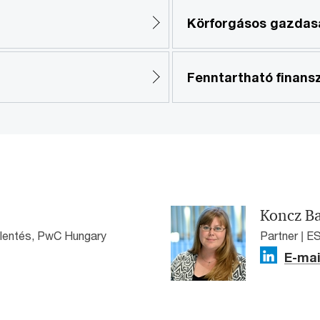
Körforgásos gazdasá
Fenntartható finans
Koncz B
jelentés, PwC Hungary
Partner | E
E-mai