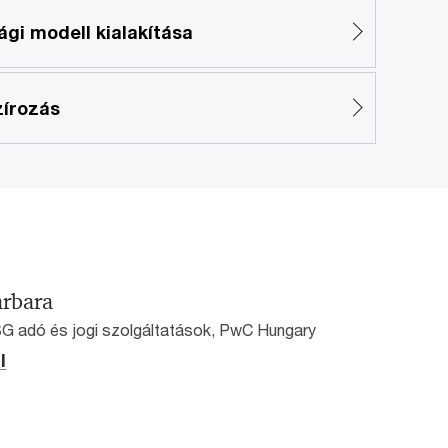
gi modell kialakítása
zírozás
arbara
SG adó és jogi szolgáltatások, PwC Hungary
l