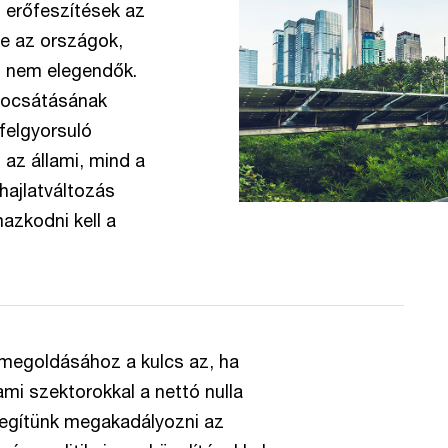
s erőfeszítések az
e az országok,
ől nem elegendők.
bocsátásának
felgyorsuló
 az állami, mind a
hajlatváltozás
azkodni kell a
 megoldásához a kulcs az, ha
i szektorokkal a nettó nulla
segítünk megakadályozni az