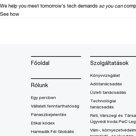
We help you meet tomorrow’s tech demands
so you can
compe
See how
Főoldal
Szolgáltatások
Könyvvizsgálat
Adótanácsadás
Rólunk
Üzleti tanácsadás
Egy percben
Technológiai
Vállalati fenntarthatóság
tanácsadás
Panaszbejelentés
Réti, Várszegi és Társa
Ügyvédi Iroda PwC Leg
Etikai kódex
Vám-, környezetvédelm
Harmadik Fél Globális