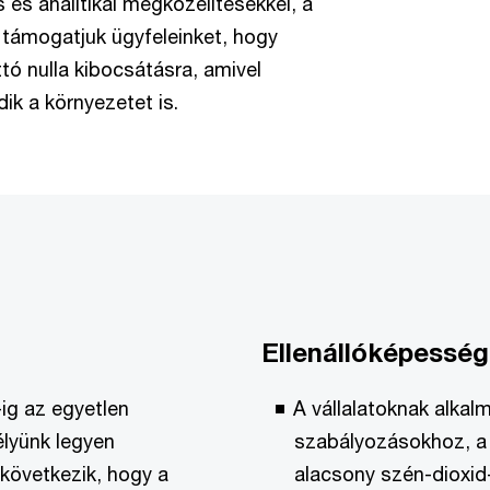
és analitikai megközelítésekkel, a
 támogatjuk ügyfeleinket, hogy
tó nulla kibocsátásra, amivel
k a környezetet is.
Ellenállóképesség
-ig az egyetlen
A vállalatoknak alkal
lyünk legyen
szabályozásokhoz, a 
 következik, hogy a
alacsony szén-dioxid-