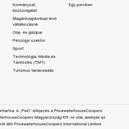
Kormányzat,
Egy percben
közszolgálat
Magántulajdonban lévő
vállalkozások
Olaj- és gázipar
Pénzügyi szektor
Sport
Technológia, Média és
Távközlés (TMT)
Turizmus tanácsadás
nntartva. A „PwC” kifejezés a PricewaterhouseCoopers
aterhouseCoopers Magyarország Kft.-re utal, amelyek az
ből álló PricewaterhouseCoopers International Limited