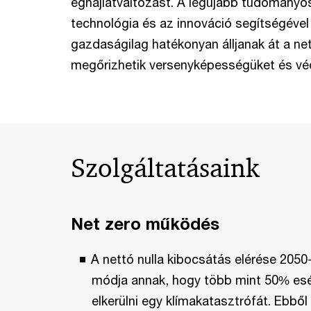
éghajlatváltozást. A legújabb tudományos 
technológia és az innováció segítségével
gazdaságilag hatékonyan álljanak át a net
megőrizhetik versenyképességüket és védi
Szolgáltatásaink
Net zero működés
A nettó nulla kibocsátás elérése 2050
módja annak, hogy több mint 50% esé
elkerülni egy klímakatasztrófát. Ebből