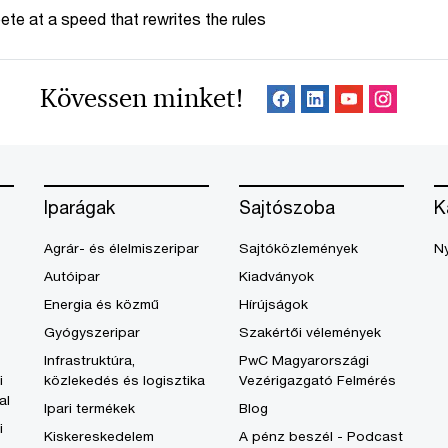
te at a speed that rewrites the rules
Kövessen minket!
Iparágak
Sajtószoba
K
Agrár- és élelmiszeripar
Sajtóközlemények
Ny
Autóipar
Kiadványok
Energia és közmű
Hírújságok
Gyógyszeripar
Szakértői vélemények
Infrastruktúra,
PwC Magyarországi
i
közlekedés és logisztika
Vezérigazgató Felmérés
al
Ipari termékek
Blog
i
Kiskereskedelem
A pénz beszél - Podcast