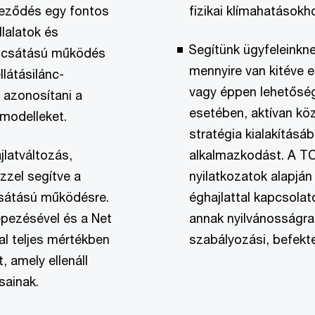
eleződés egy fontos
fizikai klímahatásokh
llalatok és
Segítünk ügyfeleinkne
ibocsátású működés
mennyire van kitéve 
llátásilánc-
vagy éppen lehetőség
 azonosítani a
esetében, aktívan k
 modelleket.
stratégia kialakításá
latváltozás,
alkalmazkodást. A TC
ezzel segítve a
nyilatkozatok alapján
ocsátású működésre.
éghajlattal kapcsolat
épezésével és a Net
annak nyilvánosságra
al teljes mértékben
szabályozási, befekte
, amely ellenáll
sainak.