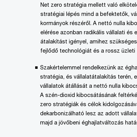
Net zero stratégia mellett való elköt
stratégiai lépés mind a befektetők, vá
kormányok részéről. A nettó nulla k
elérése azonban radikális vállalati és e
átalakítást igényel, amihez szükséges
fejlődő technológiát és a rossz üzleti
Szakértelemmel rendelkezünk az éghaj
stratégia, és vállalatátalakítás terén, 
vállalatok átállását a nettó nulla kib
A szén-dioxid kibocsátásának feltérk
zero stratégiák és célok kidolgozásáv
dekarbonizálható lesz az adott vállalat
majd a jövőbeni éghajlatváltozás hatá