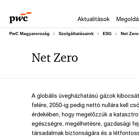
Skip
Skip
to
to
Aktualitások
Megoldá
content
footer
PwC Magyarország
Szolgáltatásaink
ESG
Net Zero
Net Zero
A globális üvegházhatású gázok kibocsát
felére, 2050-ig pedig nettó nullára kell c
érdekében, hogy megelőzzük a katasztrof
egészségre, megélhetésre, gazdasági fej
társadalmak biztonságára és a létfontos