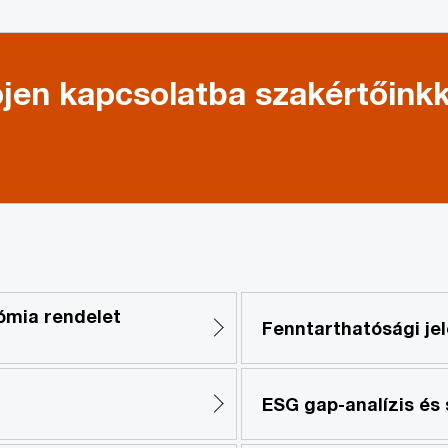
jen kapcsolatba szakértőinkk
ómia rendelet
Fenntarthatósági jel
ESG gap-analízis és 