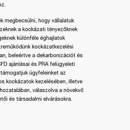
oz.
k megbecsülni, hogy vállalatuk
ezeknek a kockázati tényezőknek
eknek különféle éghajlatok
özreműködünk kockázatkezelési
ban, beleértve a dekarbonizációt és
FD ajánlásai és PRA felügyeleti
 támogatjuk ügyfeleinket az
os kockázatok kezelésében, illetve
hozatalában, válaszolva a növekvő
tői és társadalmi elvárásokra.