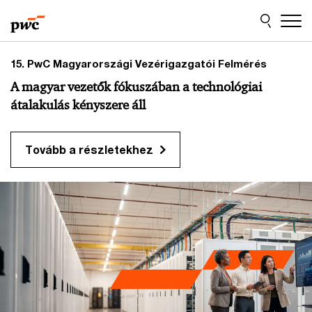
Skip
Skip
to
to
content
footer
PwC
15. PwC Magyarországi Vezérigazgatói Felmérés
Magyarország
A magyar vezetők fókuszában a technológiai
Főoldal
átalakulás kényszere áll
Tovább a részletekhez