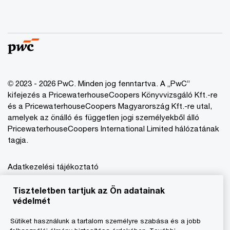
© 2023 - 2026 PwC. Minden jog fenntartva. A „PwC”
kifejezés a PricewaterhouseCoopers Könyvvizsgáló Kft.-re
és a PricewaterhouseCoopers Magyarország Kft.-re utal,
amelyek az önálló és független jogi személyekből álló
PricewaterhouseCoopers International Limited hálózatának
tagja.
Adatkezelési tájékoztató
Cookie tájékoztató
Tiszteletben tartjuk az Ön adatainak
Jogi közlemény
védelmét
A honlap fenntartója
Sütiket használunk a tartalom személyre szabása és a jobb