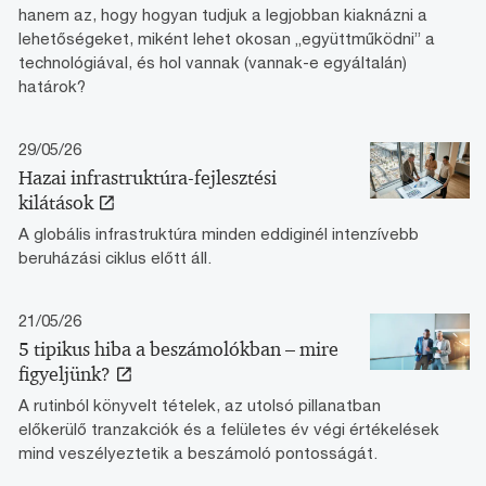
hanem az, hogy hogyan tudjuk a legjobban kiaknázni a
lehetőségeket, miként lehet okosan „együttműködni” a
technológiával, és hol vannak (vannak-e egyáltalán)
határok?
29/05/26
Hazai infrastruktúra-fejlesztési
kilátások
A globális infrastruktúra minden eddiginél intenzívebb
beruházási ciklus előtt áll.
21/05/26
5 tipikus hiba a beszámolókban – mire
figyeljünk?
A rutinból könyvelt tételek, az utolsó pillanatban
előkerülő tranzakciók és a felületes év végi értékelések
mind veszélyeztetik a beszámoló pontosságát.