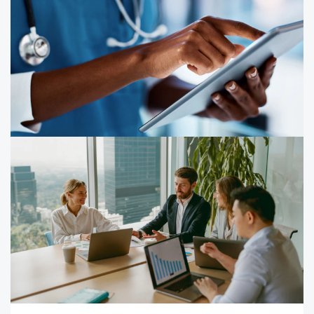
frissített útmutatók és új információs
rendszerszabályok támogatják a
felkészülést
Az Európai Bizottság újabb lépésekkel segíti az EUDR
gyakorlati végrehajtását Ennek keretében 2026. július
13-án két fontos jogi aktust fogadott el, a májusi
javaslatcsomag és az ahhoz kapcsolódó társadalmi
egyeztetés alapján
23/07/26
Hogyan léphet szintet a hazai e-
egészségügy?
Három eszköz, egy betegút