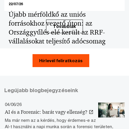
22/07/26
Újabb mérföldkő az uniós
forrásokhoz vezető úton: az
Továbbiak
Országgyűlés elé került az RRF-
vállalásokat teljesítő adócsomag
2026. július 17-én az Országgyűlés elé került T/387
szám alatt az a komplex törvényjavaslat (a
Hírlevél feliratkozás
továbbiakban: Javaslat), amely a Helyreállítási és
Ellenállóképességi Eszközhöz kapcsolódó magyar
vállalások teljesítését célozza.
Legújabb blogbejegyzéseink
04/06/26
AI és a Forensic: barát vagy ellenség?
Ma már nem az a kérdés, hogy érdemes-e az
AI-t használni a napi munka során a forensic területen,