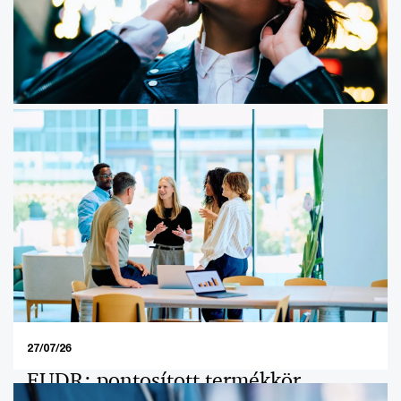
28/07/26
Reklám, élmény, profit: a globális
médiaipar egyszerű képlete
A globális szórakoztató- és médiaipar (E&M) bevételei
2030-ra elérhetik a 4,2 ezer milliárd dollárt, az iparág
éves átlagos növekedési üteme pedig 3,4% lehet.
27/07/26
EUDR: pontosított termékkör,