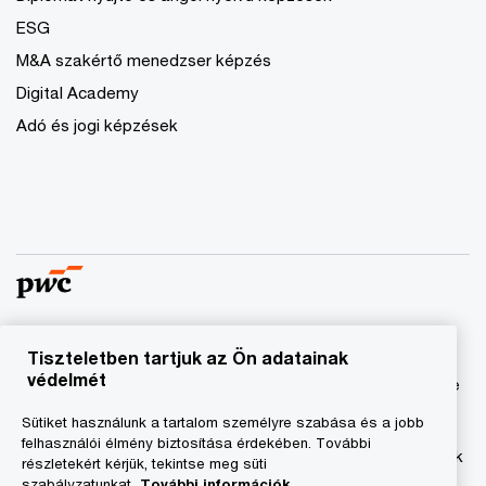
ESG
M&A szakértő menedzser képzés
Digital Academy
Adó és jogi képzések
Tiszteletben tartjuk az Ön adatainak
© 2023 - 2026 PwC. Minden jog fenntartva. A „PwC”
védelmét
kifejezés a PricewaterhouseCoopers Könyvvizsgáló Kft.-re
és a PricewaterhouseCoopers Magyarország Kft.-re utal,
Sütiket használunk a tartalom személyre szabása és a jobb
amelyek az önálló és független jogi személyekből álló
felhasználói élmény biztosítása érdekében. További
PricewaterhouseCoopers International Limited hálózatának
részletekért kérjük, tekintse meg süti
tagja.
szabályzatunkat.
További információk