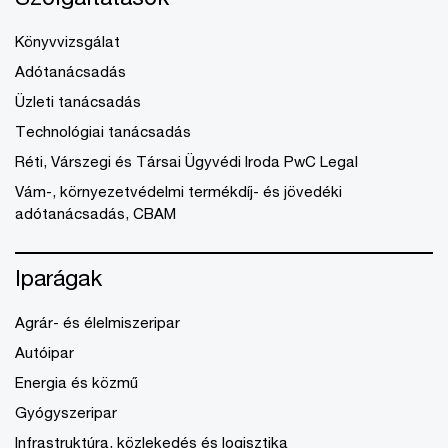
Könyvvizsgálat
Adótanácsadás
Üzleti tanácsadás
Technológiai tanácsadás
Réti, Várszegi és Társai Ügyvédi Iroda PwC Legal
Vám-, környezetvédelmi termékdíj- és jövedéki
adótanácsadás, CBAM
Iparágak
Agrár- és élelmiszeripar
Autóipar
Energia és közmű
Gyógyszeripar
Infrastruktúra, közlekedés és logisztika