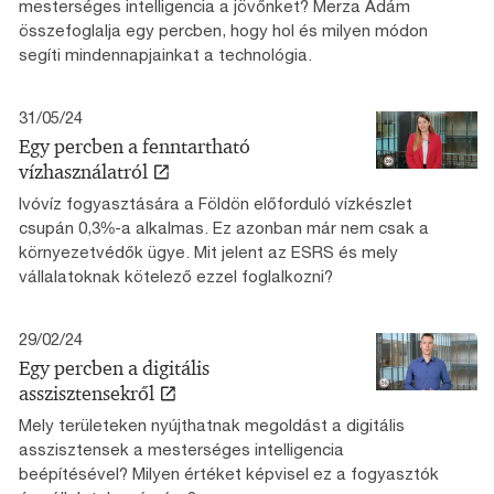
mesterséges intelligencia a jövőnket? Merza Ádám
összefoglalja egy percben, hogy hol és milyen módon
segíti mindennapjainkat a technológia.
31/05/24
Egy percben a fenntartható
vízhasználatról
Ivóvíz fogyasztására a Földön előforduló vízkészlet
csupán 0,3%-a alkalmas. Ez azonban már nem csak a
környezetvédők ügye. Mit jelent az ESRS és mely
vállalatoknak kötelező ezzel foglalkozni?
29/02/24
Egy percben a digitális
asszisztensekről
Mely területeken nyújthatnak megoldást a digitális
asszisztensek a mesterséges intelligencia
beépítésével? Milyen értéket képvisel ez a fogyasztók