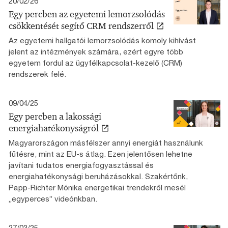
20/02/26
Egy percben az egyetemi lemorzsolódás
csökkentését segítő CRM rendszerről
Az egyetemi hallgatói lemorzsolódás komoly kihívást
jelent az intézmények számára, ezért egyre több
egyetem fordul az ügyfélkapcsolat-kezelő (CRM)
rendszerek felé.
09/04/25
Egy percben a lakossági
energiahatékonyságról
Magyarországon másfélszer annyi energiát használunk
fűtésre, mint az EU-s átlag. Ezen jelentősen lehetne
javítani tudatos energiafogyasztással és
energiahatékonysági beruházásokkal. Szakértőnk,
Papp-Richter Mónika energetikai trendekről mesél
„egyperces” videónkban.
27/03/25