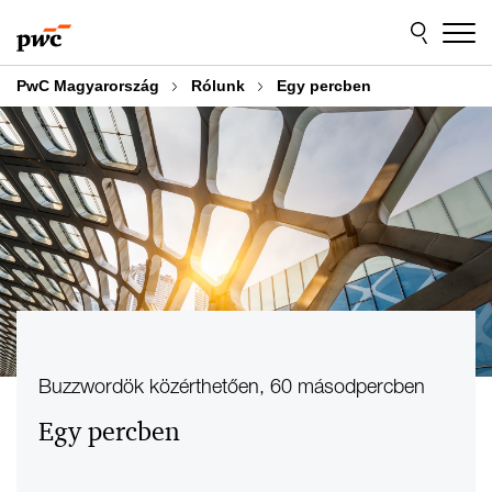
Skip
Skip
to
to
content
footer
PwC Magyarország
Rólunk
Egy percben
Buzzwordök közérthetően, 60 másodpercben
Egy percben