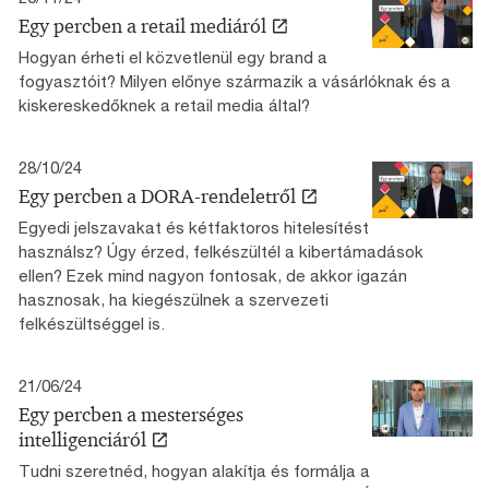
Egy percben a retail mediáról
Hogyan érheti el közvetlenül egy brand a
fogyasztóit? Milyen előnye származik a vásárlóknak és a
kiskereskedőknek a retail media által?
28/10/24
Egy percben a DORA-rendeletről
Egyedi jelszavakat és kétfaktoros hitelesítést
használsz? Úgy érzed, felkészültél a kibertámadások
ellen? Ezek mind nagyon fontosak, de akkor igazán
hasznosak, ha kiegészülnek a szervezeti
felkészültséggel is.
21/06/24
Egy percben a mesterséges
intelligenciáról
Tudni szeretnéd, hogyan alakítja és formálja a