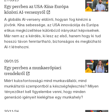
Egy percben az USA-Kína-Európa
közötti AI-versenyről
A globális AI-verseny eldönti, hogyan fog kinézni a
jövőnk. Kína sebessége, az USA innovációja és Európa
etikus megközelítése különböző irányokat képviselnek.
Már nem az a kérdés, ki lesz az első, hanem hogy ki tud
hosszú távon fenntartható, biztonságos és megbízható
AI-t létrehozni.
09/01/25
Egy percben a munkaerőpiaci
trendekről
Miért kulcsfontosságú mind munkavállalói, mind
munkáltatói szempontból a készségfejlesztés? Milyen
tényezőket kell figyelembe venni, hogy minden
generáció igényeit kielégítse egy munkahely?
20/11/24