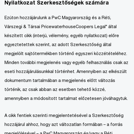
Nyilatkozat Szerkesztőségek számára
Ezúton hozzájárulunk a PwC Magyarország és a Réti,
Várszegi & Társai PricewaterhouseCoopers Legal* által
készített cikk (interjú, vélemény, egyéb nyilatkozat) előre
egyeztetettek szerint, az adott Szerkesztőség által
megjelölt sajtótermékben történő egyszeri közzétételéhez.
Minden további megjelenés vagy egyéb felhasználás csak az
eseti hozzájárulásunkkal történhet. Amennyiben az elkészült
dokumentum tartalmában a megjelenés előtt változás
történik, az csak abban az esetben tehető közzé,
amennyiben a módosított tartalmat előzetesen jóváhagytuk.
A cikk fentiek szerinti megjelentetésével a Szerkesztőség
hozzájárul ahhoz, hogy azt változatlan formában – a forrás
megjelölésével – a PwC Magyarország és/vagy a Réti,