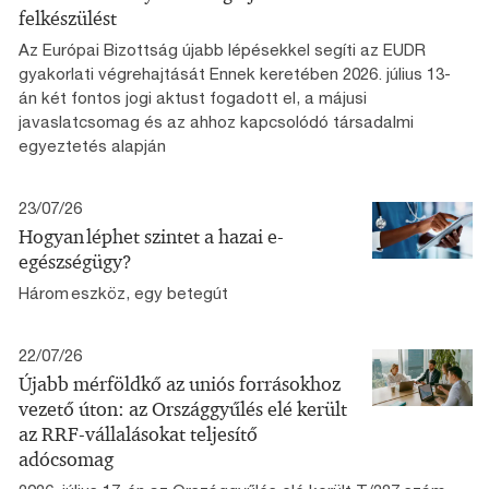
felkészülést
Az Európai Bizottság újabb lépésekkel segíti az EUDR
gyakorlati végrehajtását Ennek keretében 2026. július 13-
án két fontos jogi aktust fogadott el, a májusi
javaslatcsomag és az ahhoz kapcsolódó társadalmi
egyeztetés alapján
23/07/26
Hogyan léphet szintet a hazai e-
egészségügy?
Három eszköz, egy betegút
22/07/26
Újabb mérföldkő az uniós forrásokhoz
vezető úton: az Országgyűlés elé került
az RRF-vállalásokat teljesítő
adócsomag