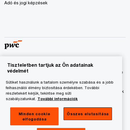
Adó és jogi képzések
Tiszteletben tartjuk az Ön adatainak
© 2023 - 2026 PwC. Minden jog fenntartva. A „PwC”
védelmét
kifejezés a PricewaterhouseCoopers Könyvvizsgáló Kft.-re
és a PricewaterhouseCoopers Magyarország Kft.-re utal,
Sütiket használunk a tartalom személyre szabása és a jobb
amelyek az önálló és független jogi személyekből álló
felhasználói élmény biztosítása érdekében. További
PricewaterhouseCoopers International Limited hálózatának
részletekért kérjük, tekintse meg süti
tagja.
szabályzatunkat.
További információk
Adatkezelési tájékoztató
Minden cookie
Összes elutasítása
elfogadása
Cookie tájékoztató
Jogi közlemény