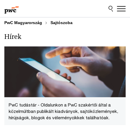
Skip
Skip
to
to
content
footer
PwC Magyarország
Sajtószoba
Hírek
PwC tudástár - Oldalunkon a PwC szakértői által a
közelmúltban publikált kiadványok, sajtóközlemények,
hírújságok, blogok és véleménycikkek találhatóak.