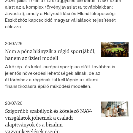
2026. július 17-én az Országgyűlés elé került T/387 szám
alatt az a komplex törvényjavaslat (a továbbiakban:
Javaslat), amely a Helyreállítási és Ellenállóképességi
Eszközhöz kapcsolódó magyar vállalások teljesítését
célozza.
20/07/26
Nem a pénz hiányzik a régió sportjából,
hanem az üzleti modell
A közép- és kelet-európai sportpiac előtt továbbra is
jelentős növekedési lehetőségek állnak, de az
áttöréshez a régiónak túl kell lépnie az állami
finanszírozásra épülő működési modellen.
20/07/26
Szigorúbb szabályok és kötelező NAV-
vizsgálatok jöhetnek a családi
alapítványok és a bizalmi
vagyonkezelések esetén