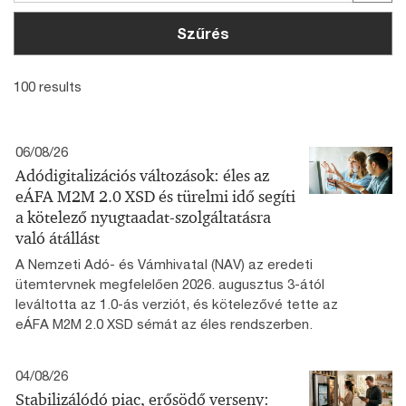
Szűrés
100 results
06/08/26
Adódigitalizációs változások: éles az
eÁFA M2M 2.0 XSD és türelmi idő segíti
a kötelező nyugtaadat-szolgáltatásra
való átállást
A Nemzeti Adó- és Vámhivatal (NAV) az eredeti
ütemtervnek megfelelően 2026. augusztus 3-ától
leváltotta az 1.0-ás verziót, és kötelezővé tette az
eÁFA M2M 2.0 XSD sémát az éles rendszerben.
04/08/26
Stabilizálódó piac, erősödő verseny: