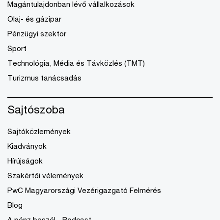
Magántulajdonban lévő vállalkozások
Olaj- és gázipar
Pénzügyi szektor
Sport
Technológia, Média és Távközlés (TMT)
Turizmus tanácsadás
Sajtószoba
Sajtóközlemények
Kiadványok
Hírújságok
Szakértői vélemények
PwC Magyarországi Vezérigazgató Felmérés
Blog
A pénz beszél - Podcast