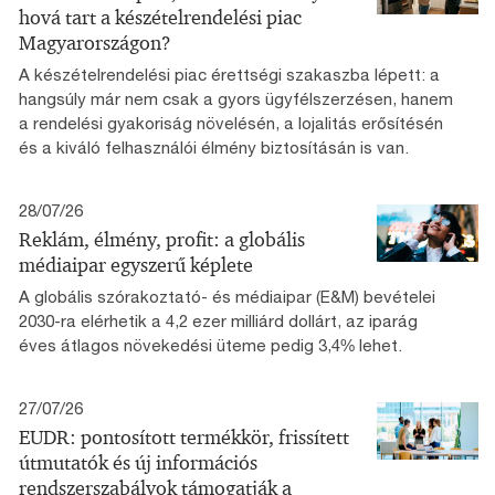
hová tart a készételrendelési piac
Magyarországon?
A készételrendelési piac érettségi szakaszba lépett: a
hangsúly már nem csak a gyors ügyfélszerzésen, hanem
a rendelési gyakoriság növelésén, a lojalitás erősítésén
és a kiváló felhasználói élmény biztosításán is van.
28/07/26
Reklám, élmény, profit: a globális
médiaipar egyszerű képlete
A globális szórakoztató- és médiaipar (E&M) bevételei
2030-ra elérhetik a 4,2 ezer milliárd dollárt, az iparág
éves átlagos növekedési üteme pedig 3,4% lehet.
27/07/26
EUDR: pontosított termékkör, frissített
útmutatók és új információs
rendszerszabályok támogatják a