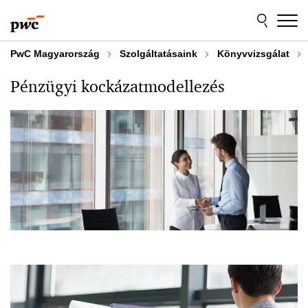
Skip
Skip
to
to
content
footer
PwC Magyarország
Szolgáltatásaink
Könyvvizsgálat
Pénzügyi kockázatmodellezés