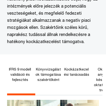
intézmények előre jelezzék a potenciális
veszteségeket, és megfelelő fedezeti
stratégiákat alkalmazzanak a negatív piaci
mozgások ellen. Szakértőink széles körű,
naprakész tudással állnak rendelkezésre a
hatékony kockázatkezelést támogatva.
IFRS 9 modell
Könyvvizsgálat
Kockázatkezel
Okta
validáció és
ok támogatása
ési tanácsadás
anya
fejlesztés
szakértőként
készí
oktatá
trén