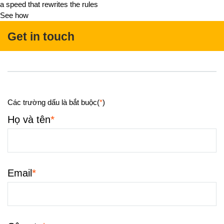
a speed that rewrites the rules
See how
Get in touch
Các trường dấu là bắt buộc(
*
)
*
Họ và tên
*
Email