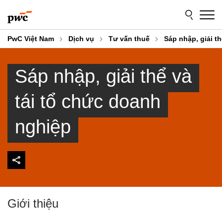
Skip
Skip
to
to
content
footer
PwC Việt Nam
Dịch vụ
Tư vấn thuế
Sáp nhập, giải t
Sáp nhập, giải thể và
tái tổ chức doanh
nghiệp
Giới thiệu