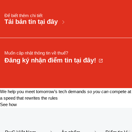
Để biết thêm chi tiết
Tải bản tin tại đây
Muốn cập nhật thông tin về thuế?
Đăng ký nhận điểm tin tại đây!
We help you meet tomorrow’s tech demands
so you can
compete at
a speed that rewrites the rules
See how