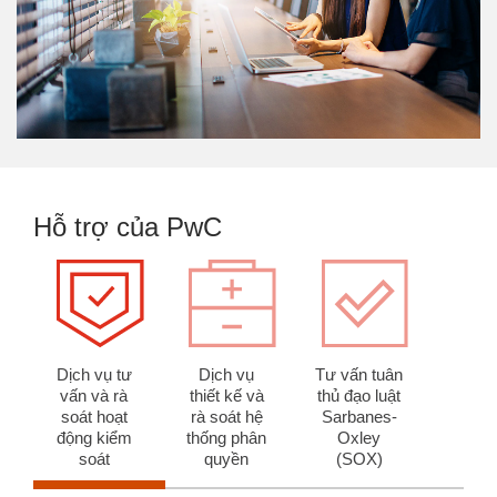
Hỗ trợ của PwC
Dịch vụ tư
Dịch vụ
Tư vấn tuân
vấn và rà
thiết kế và
thủ đạo luật
soát hoạt
rà soát hệ
Sarbanes-
động kiểm
thống phân
Oxley
soát
quyền
(SOX)