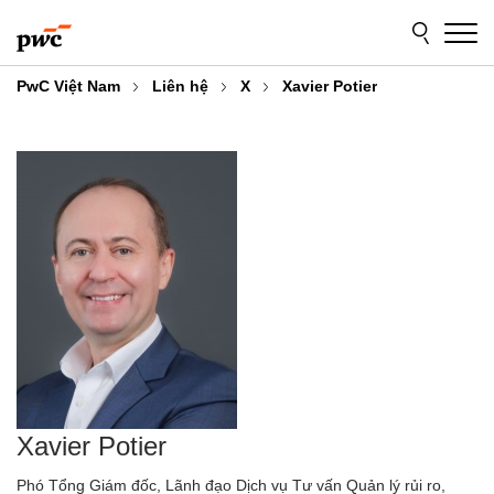
Skip
Skip
to
to
content
footer
PwC Việt Nam
Liên hệ
X
Xavier Potier
Xavier Potier
Phó Tổng Giám đốc, Lãnh đạo Dịch vụ Tư vấn Quản lý rủi ro,