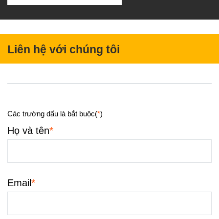
Liên hệ với chúng tôi
Các trường dấu là bắt buộc(
*
)
*
Họ và tên
*
Email