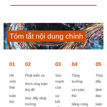
Tóm tắt nội dung chính​
01
02
03
04
05
Hệ
Phát triển và
Sức
Tăng
Thúc
sinh
mạnh
trưởng
đẩy
thích
ứng tuân
thái ​
của
thủ để
với tuân
lãnh
tuân
sự
thủ
đạo
thúc
đẩy tăng
thủ ​
kết
trưởng​
bằng
công
tuân