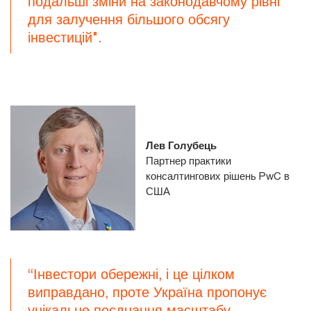
подальші зміни на законодавчому рівні
для залучення більшого обсягу
інвестицій".
Лев Голубець
Партнер практики
консалтингових рішень PwC в
США
“Інвестори обережні, і це цілком
виправдано, проте Україна пропонує
унікальне поєднання масштабу,