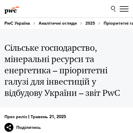
Skip
Skip
to
to
content
footer
PwC Україна
Аналітичні огляди
2025
Пріоритетні г
Сільське господарство,
мінеральні ресурси та
енергетика – пріоритетні
галузі для інвестицій у
відбудову України – звіт PwC
Прес реліз
Травень 21, 2025
Поділитись