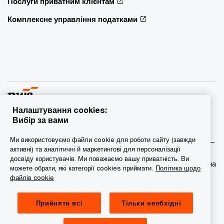
Послуги приватним клієнтам
Комплексне управління податками
Налаштування cookies:
Вибір за вами
© 2015 - 2026 PwC. Всі права захищені. PwC – це фірма-
Ми використовуємо файли cookie для роботи сайту (завжди
учасник/фірми-учасниці мережі PwC, а в деяких випадках –
активні) та аналітичні й маркетингові для персоналізації
міжнародна мережа PwC. Кожна фірма мережі є
досвіду користувачів. Ми поважаємо вашу приватність. Ви
самостійною юридичною особою. Докладніша інформація на
можете обрати, які категорії cookies приймати.
Політика щодо
веб-сторінці www.pwc.com/structure.
файлів cookie
Конфіденційність
Прийняти всі
Тільки необхідні
Сookie-файли