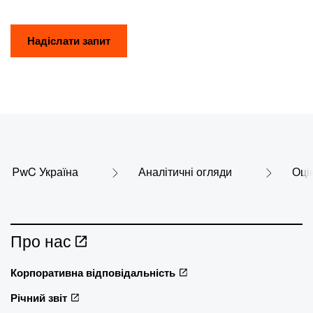
Надіслати запит
PwC Україна
Аналітичні огляди
Оці
Про нас
Корпоративна відповідальність
Річний звіт