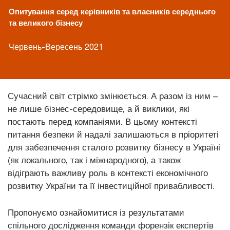
Опитування серед керівників та власників середнього
та великого бізнесу
Червень-Вересень 2021
Сучасний світ стрімко змінюється. А разом із ним –
не лише бізнес-середовище, а й виклики, які
постають перед компаніями. В цьому контексті
питання безпеки й надалі залишаються в пріоритеті
для забезпечення сталого розвитку бізнесу в Україні
(як локального, так і міжнародного), а також
відіграють важливу роль в контексті економічного
розвитку України та її інвестиційної привабливості.
Пропонуємо ознайомитися із результатами
спільного дослідження команди форензік експертів