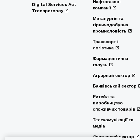
Нафтогазові
Digital Services Act
компанії
Transparency
Металургія та
гірничодобувна
промисловість
Транспорт і
логістика
Фармацевтична
галузь
Аграрний сектор
Банківський сектор
Ритейл та
виробництво
споживчих товарів
Телекомунікації та
медіа
Державний сектор