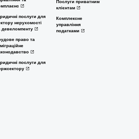
Послуги приватним
омплаєнс
клієнтам
ридичні послуги для
Комплексне
ектору нерухомості
управління
а девеломпенту
податками
рудове право та
мміграційне
аконодавство
ридичні послуги для
ержсектору