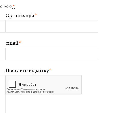
рочкою(
*
)
*
Організація
*
email
*
Поставте відмітку