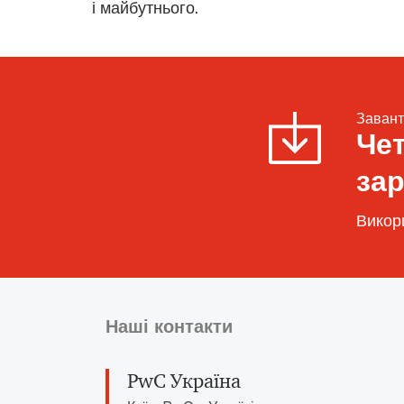
і майбутнього.
Завант
Че
за
Викор
Наші контакти
PwC Україна