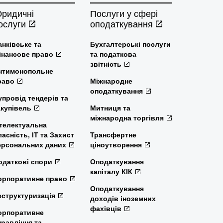
ридичні
Послуги у сфері
ослуги
оподаткування
анківське та
Бухгалтерські послуги
інансове право
та податкова
звітність
нтимонопольне
раво
Міжнародне
оподаткування
упровід тендерів та
акупівель
Митниця та
міжнародна торгівля
нтелектуальна
ласність, ІТ та Захист
Трансфертне
ерсональних даних
ціноутворення
одаткові спори
Оподаткування
капіталу КІК
орпоративне право
Оподаткування
еструктуризація
доходів іноземних
фахівців
орпоративне
правління та