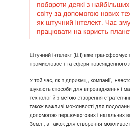
побороти деякі з найбільши
світу за допомогою нових тех
як штучний інтелект. Час зм
працювати на користь плане
Штучний інтелект (ШІ) вже трансформує т
промисловості та сфери повсякденного 
У той час, як підприємці, компанії, інвес
шукають способи для впровадження і м
технологій з метою створення стратегічн
також важливі можливості для подоланн
допомогою першочергових і нагальних ви
Землі, а також для створення можливос