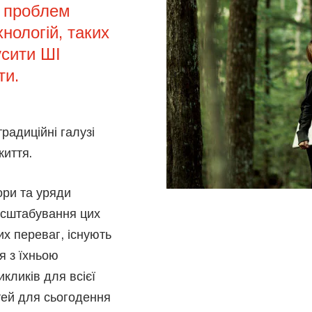
х проблем
нологій, таких
усити ШІ
ти.
радиційні галузі
життя.
тори та уряди
асштабування цих
их переваг, існують
я з їхньою
кликів для всієї
тей для сьогодення