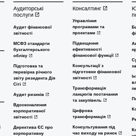
Аудиторські
Консалтинг
Ю
послуги
п
Управління
програмами та
Аудит фінансової
Б
проектами
звітності
ф
Підвищення
МСФЗ стандарти
А
ефективності
бухгалтерського
п
фінансової функції
обліку
С
Консультації з
Підготовка та
з
підготовки фінансової
перевірка річного
І
звітності
звіту резидента Дія
в
Сіті
Трансформація
п
ланцюгів постачання
Аудит ризиків
П
та закупівель
Вдосконалення
К
Цифрова
корпоративної
трансформація
звітності
Р
Консультування під
Директива ЄС про
К
час виходу на ринок
корпоративну
у