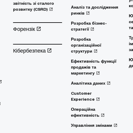
звітність зі сталого
к
Аналіз та дослідження
розвитку (CSRD)
ринків
Ю
с
Розробка бізнес-
т
Форензік
стратегії
Т
Розробка
і
організаційної
Кібербезпека
з
структури
Ю
Ефективність функції
д
продажів та
маркетингу
Аналітика даних
Customer
Experience
Операційна
ефективність
Управління змінами