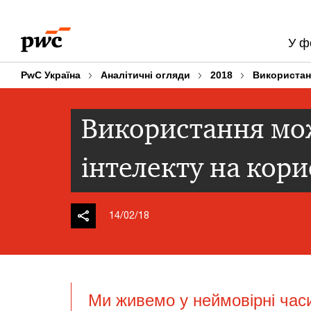
Skip
Skip
to
to
У ф
content
footer
PwC Україна
Аналітичні огляди
2018
Використан
Використання мо
інтелекту на кори
14/02/18
Ми живемо у неймовірні час