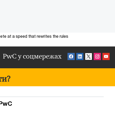
te at a speed that rewrites the rules
PwC у соцмережах
ти?
 PwC