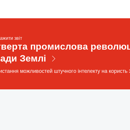
ажити звіт
тверта промислова революц
ради Землі
истання можливостей штучного інтелекту на користь 