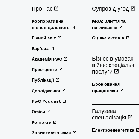
Про нас
Супровід угод
Корпоративна
M&A: Злиття та
відповідальність
поглинання
Річний звіт
Оцінка активів
Кар'єра
Бізнес в умовах
Академія PwC
війни: спеціальні
Прес-центр
послуги
Публікації
Бронювання
працівників
Дослідження
PwC Podcast
Галузева
Офіси
спеціалізація
Контакти
Електроенергетика
Зв'язатися з нами