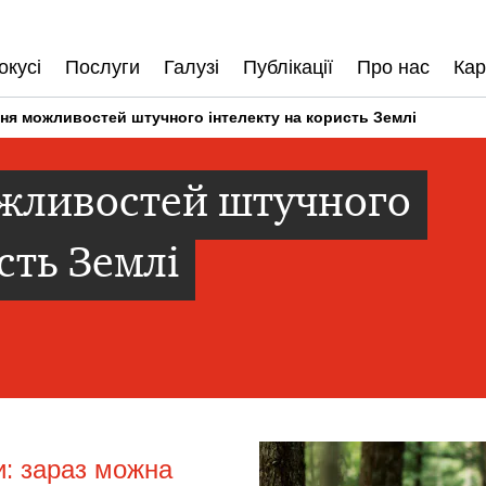
окусі
Послуги
Галузі
Публікації
Про нас
Кар
ня можливостей штучного інтелекту на користь Землі
жливостей штучного
сть Землі
и: зараз можна