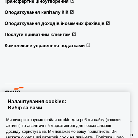
Трансфертне ціноутворення
Оподаткування капіталу КІК
Оподаткування доходів іноземних фахівців
Послуги приватним клієнтам
Комплексне управління податками
Налаштування cookies:
Вибір за вами
© 2015 - 2026 PwC. Всі права захищені. PwC – це фірма-
Ми використовуємо файли cookie для роботи сайту (завжди
учасник/фірми-учасниці мережі PwC, а в деяких випадках –
активні) та аналітичні й маркетингові для персоналізації
міжнародна мережа PwC. Кожна фірма мережі є
досвіду користувачів. Ми поважаємо вашу приватність. Ви
самостійною юридичною особою. Докладніша інформація на
можете обрати, які категорії cookies приймати.
Політика щодо