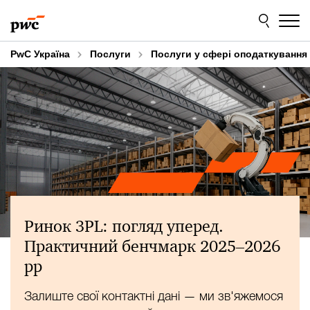
Skip
Skip
to
to
content
footer
PwC Україна
Послуги
Послуги у сфері оподаткування
Ринок 3PL: ​погляд уперед.
Практичний бенчмарк 2025–2026
рр
Залиште свої контактні дані — ми зв'яжемося