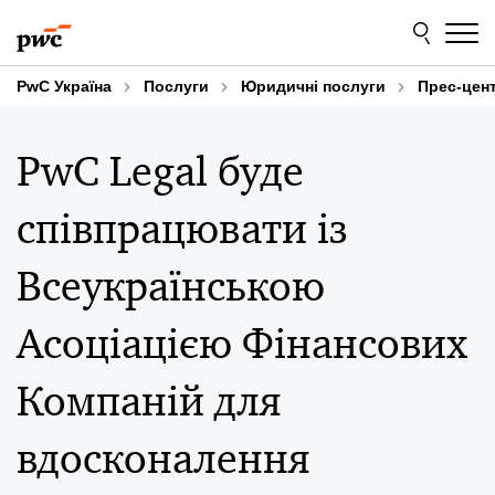
Skip
Skip
to
to
content
footer
PwC Україна
Послуги
Юридичні послуги
Прес-цен
PwC Legal буде
співпрацювати із
Всеукраїнською
Асоціацією Фінансових
Компаній для
вдосконалення