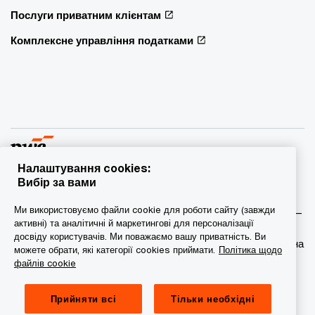
Послуги приватним клієнтам
Комплексне управління податками
Налаштування cookies:
Вибір за вами
© 2015 - 2026 PwC. Всі права захищені. PwC – це фірма-
Ми використовуємо файли cookie для роботи сайту (завжди
учасник/фірми-учасниці мережі PwC, а в деяких випадках –
активні) та аналітичні й маркетингові для персоналізації
міжнародна мережа PwC. Кожна фірма мережі є
досвіду користувачів. Ми поважаємо вашу приватність. Ви
самостійною юридичною особою. Докладніша інформація на
можете обрати, які категорії cookies приймати.
Політика щодо
веб-сторінці www.pwc.com/structure.
файлів cookie
Конфіденційність
Прийняти всі
Тільки необхідні