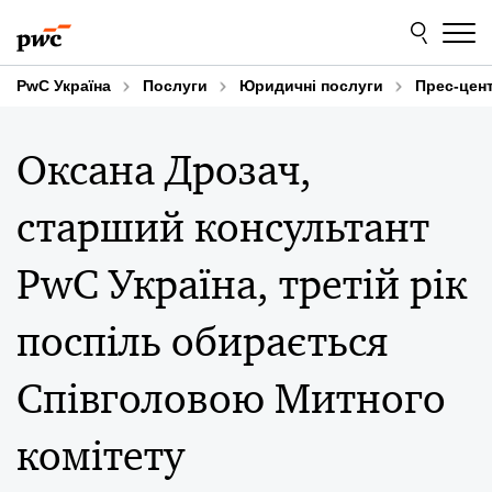
Skip
Skip
to
to
content
footer
PwC Україна
Послуги
Юридичні послуги
Прес-цен
Оксана Дрозач,
старший консультант
PwC Україна, третій рік
поспіль обирається
Співголовою Митного
комітету