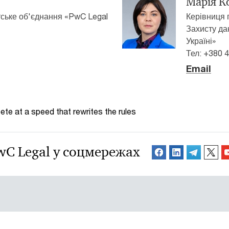
Марія К
ське об'єднання «PwC Legal
Керівниця п
Захисту да
Україні»
Тел: +380 4
Email
te at a speed that rewrites the rules
wC Legal у соцмережах