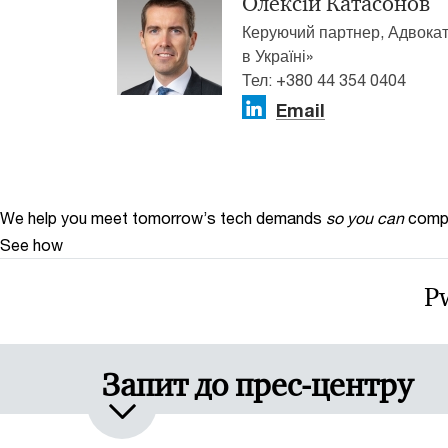
Олексій Катасонов
Керуючий партнер, Адвокат
в Україні»
Тел: +380 44 354 0404
Email
We help you meet tomorrow’s tech demands
so you can
compe
See how
P
Запит до прес-центру