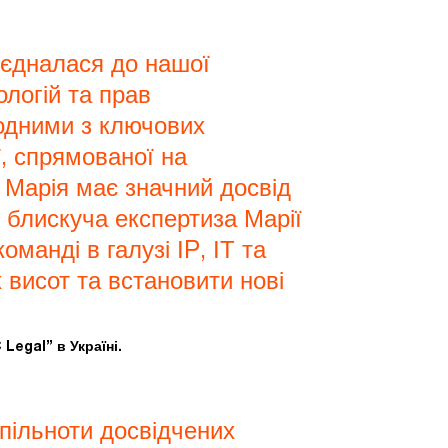
иєдналася до нашої
ологій та прав
 одними з ключових
ї, спрямованої на
і Марія має значний досвід
о блискуча експертиза Марії
манді в галузі ІP, ІТ та
 висот та встановити нові
Legal” в Україні.
пільноти досвідчених