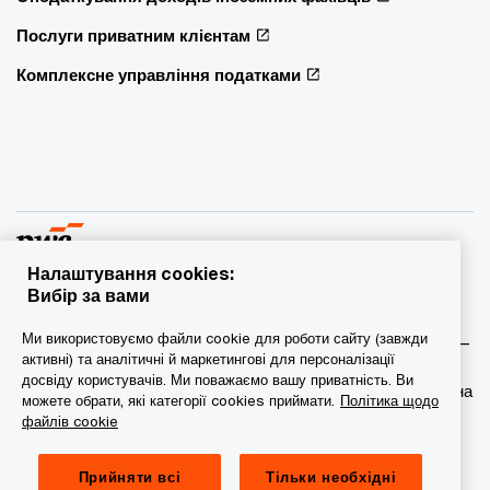
Послуги приватним клієнтам
Комплексне управління податками
Налаштування cookies:
Вибір за вами
© 2015 - 2026 PwC. Всі права захищені. PwC – це фірма-
Ми використовуємо файли cookie для роботи сайту (завжди
учасник/фірми-учасниці мережі PwC, а в деяких випадках –
активні) та аналітичні й маркетингові для персоналізації
міжнародна мережа PwC. Кожна фірма мережі є
досвіду користувачів. Ми поважаємо вашу приватність. Ви
самостійною юридичною особою. Докладніша інформація на
можете обрати, які категорії cookies приймати.
Політика щодо
веб-сторінці www.pwc.com/structure.
файлів cookie
Конфіденційність
Прийняти всі
Тільки необхідні