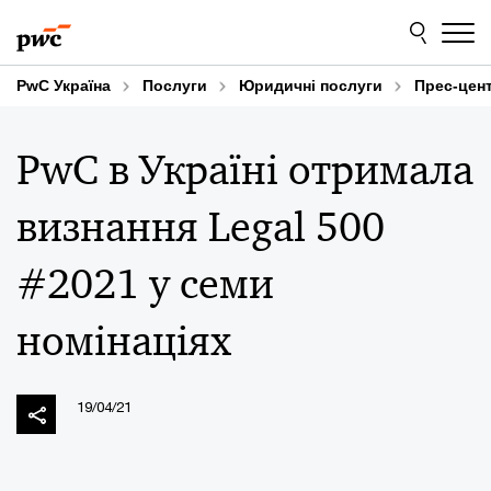
Skip
Skip
to
to
content
footer
PwC Україна
Послуги
Юридичні послуги
Прес-цен
PwC в Україні отримала
визнання Legal 500
#2021 у семи
номінаціях
19/04/21