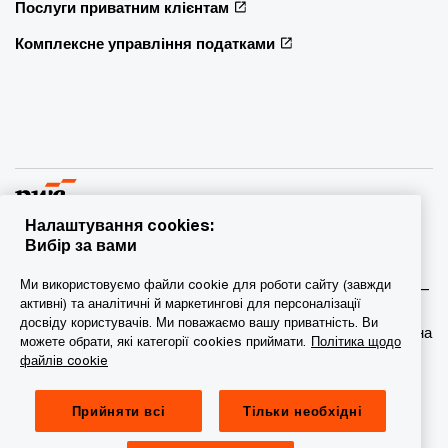
Послуги приватним клієнтам
Комплексне управління податками
Налаштування cookies:
Вибір за вами
© 2015 - 2026 PwC. Всі права захищені. PwC – це фірма-
Ми використовуємо файли cookie для роботи сайту (завжди
учасник/фірми-учасниці мережі PwC, а в деяких випадках –
активні) та аналітичні й маркетингові для персоналізації
міжнародна мережа PwC. Кожна фірма мережі є
досвіду користувачів. Ми поважаємо вашу приватність. Ви
самостійною юридичною особою. Докладніша інформація на
можете обрати, які категорії cookies приймати.
Політика щодо
веб-сторінці www.pwc.com/structure.
файлів cookie
Конфіденційність
Прийняти всі
Тільки необхідні
Сookie-файли