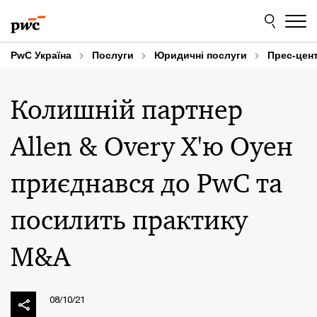
Skip
Skip
to
to
content
footer
PwC Україна
Послуги
Юридичні послуги
Прес-цен
Колишній партнер
Allen & Overy Х'ю Оуен
приєднався до PwC та
посилить практику
M&A
08/10/21