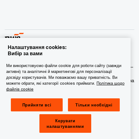
Налаштування cookies:
Вибір за вами
© 2015 - 2026 PwC. Всі права захищені. PwC – це фірма-
Ми використовуємо файли cookie для роботи сайту (завжди
учасник/фірми-учасниці мережі PwC, а в деяких випадках –
активні) та аналітичні й маркетингові для персоналізації
міжнародна мережа PwC. Кожна фірма мережі є
досвіду користувачів. Ми поважаємо вашу приватність. Ви
самостійною юридичною особою. Докладніша інформація на
можете обрати, які категорії cookies приймати.
Політика щодо
веб-сторінці www.pwc.com/structure.
файлів cookie
Конфіденційність
Прийняти всі
Тільки необхідні
Сookie-файли
Керувати
Обмеження юридичної відповідальності
налаштуваннями
Провайдер сайту