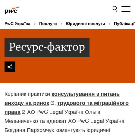
Skip
Skip
to
to
content
footer
PwC Україна
Послуги
Юридичні послуги
Публікаці
Ресурс-фактор
Керівник практики
консультування з питань
виходу на ринок
,
трудового та міграційного
права
АО PwC Legal Україна Ольга
Мельниченко та адвокат АО PwC Legal Україна
Богдана Пархомчук коментують юридичні