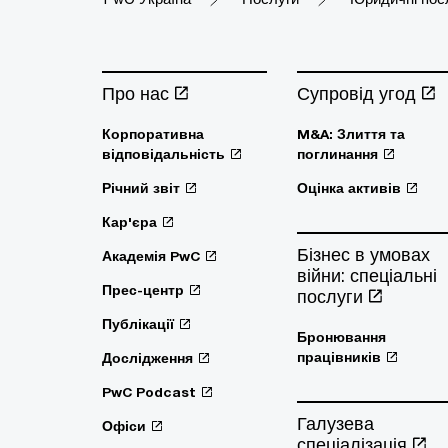
Про нас
Супровід угод
Корпоративна
M&A: Злиття та
відповідальність
поглинання
Річний звіт
Оцінка активів
Кар'єра
Бізнес в умовах
Академія PwC
війни: спеціальні
Прес-центр
послуги
Публікації
Бронювання
працівників
Дослідження
PwC Podcast
Галузева
Офіси
спеціалізація