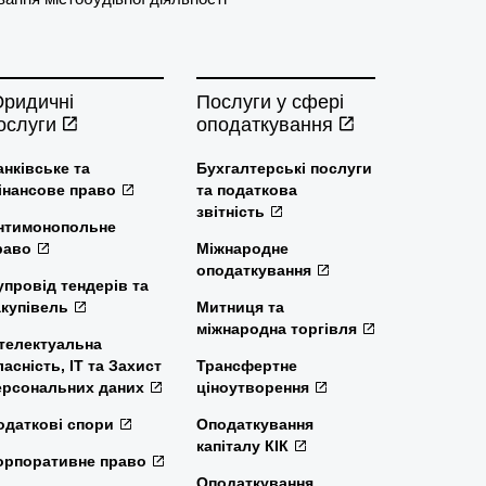
ридичні
Послуги у сфері
ослуги
оподаткування
анківське та
Бухгалтерські послуги
інансове право
та податкова
звітність
нтимонопольне
раво
Міжнародне
оподаткування
упровід тендерів та
акупівель
Митниця та
міжнародна торгівля
нтелектуальна
ласність, ІТ та Захист
Трансфертне
ерсональних даних
ціноутворення
одаткові спори
Оподаткування
капіталу КІК
орпоративне право
Оподаткування