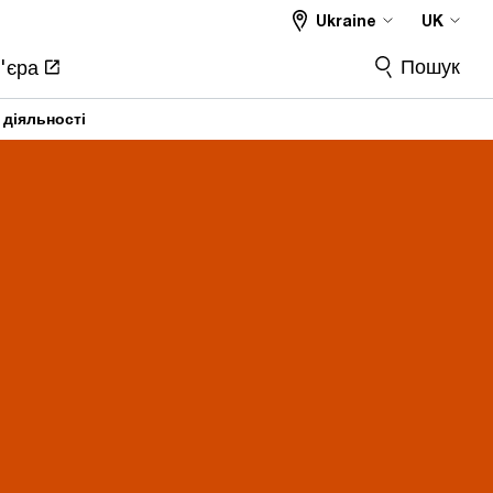
Ukraine
UK
Пошук
'єра
 діяльності