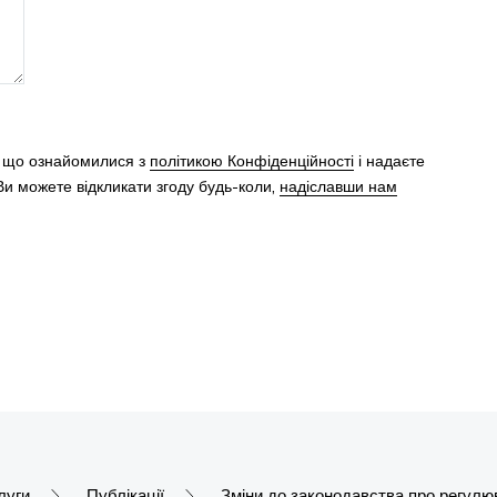
, що ознайомилися з
політикою Конфіденційності
і надаєте
и можете відкликати згоду будь-коли,
надіславши нам
луги
Публікації
Зміни до законодавства про регулюв