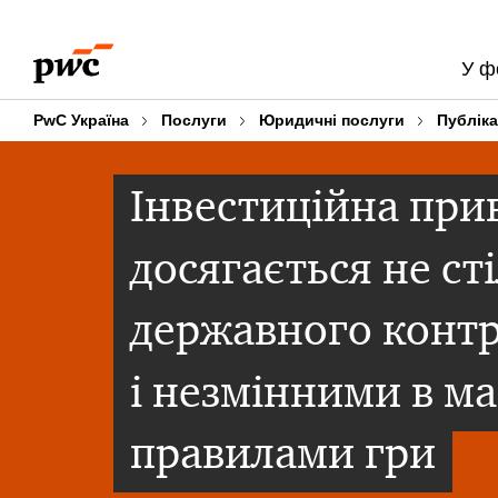
Skip
Skip
to
to
У ф
content
footer
PwC Україна
Послуги
Юридичні послуги
Публіка
Інвестиційна при
досягається не с
державного контр
і незмінними в м
правилами гри