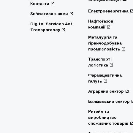
Контакти
Електроенергетика
Зв'язатися з нами
Нафтогазові
Digital Services Act
компанії
Transparency
Металургія та
гірничодобувна
промисловість
Транспорт і
логістика
Фармацевтична
галузь
Аграрний сектор
Банківський сектор
Ритейл та
виробництво
споживчих товарів