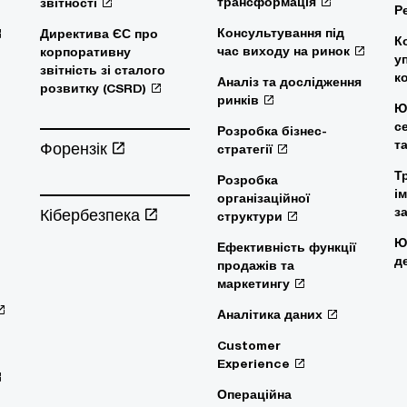
трансформація
звітності
Р
Консультування під
Директива ЄС про
К
час виходу на ринок
корпоративну
у
звітність зі сталого
к
Аналіз та дослідження
розвитку (CSRD)
ринків
Ю
с
Розробка бізнес-
т
Форензік
стратегії
Т
Розробка
і
організаційної
Кібербезпека
з
структури
Ю
Ефективність функції
д
продажів та
маркетингу
Аналітика даних
Customer
Experience
Операційна