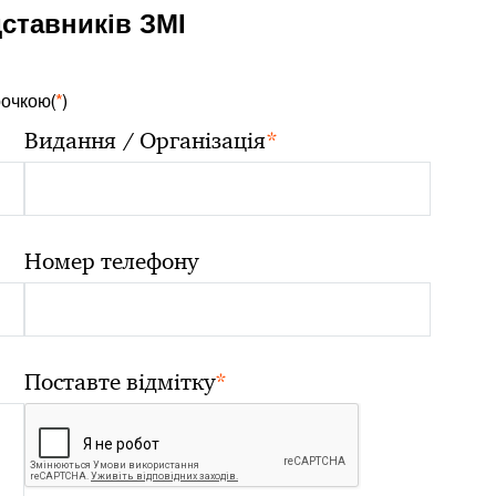
дставників ЗМІ
рочкою(
*
)
*
Видання / Організація
Номер телефону
*
Поставте відмітку