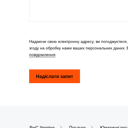
Надаючи свою електронну адресу, ви погоджуєтеся
згоду на обробку нами ваших персональних даних. В
повідомлення
.
Надіслати запит
PwC Україна
Послуги
Юридичні пос