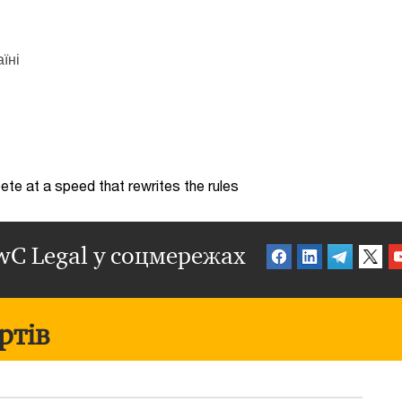
їні
te at a speed that rewrites the rules
wC Legal у соцмережах
ртів