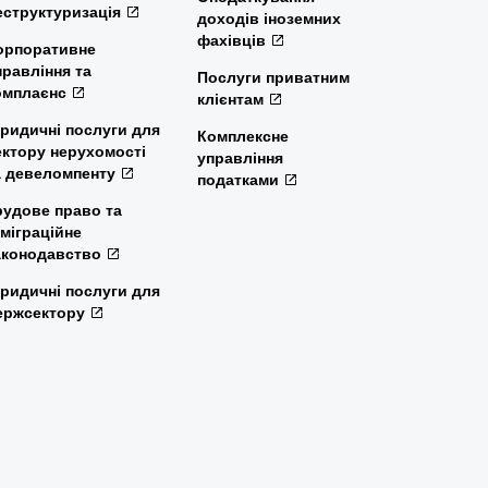
еструктуризація
доходів іноземних
фахівців
орпоративне
правління та
Послуги приватним
омплаєнс
клієнтам
ридичні послуги для
Комплексне
ектору нерухомості
управління
а девеломпенту
податками
рудове право та
мміграційне
аконодавство
ридичні послуги для
ержсектору