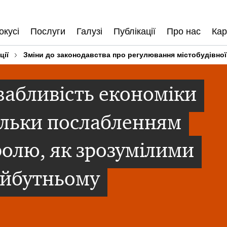
окусі
Послуги
Галузі
Публікації
Про нас
Кар
ції
Зміни до законодавства про регулювання містобудівної
вабливість економіки
тільки послабленням
олю, як зрозумілими
айбутньому