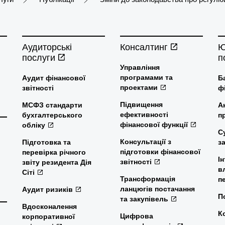
Аудиторські
Консалтинг
Ю
послуги
п
Управління
програмами та
Аудит фінансової
Б
проектами
звітності
ф
Підвищення
МСФЗ стандарти
А
ефективності
бухгалтерського
п
фінансової функції
обліку
С
Консультації з
Підготовка та
з
підготовки фінансової
перевірка річного
І
звітності
звіту резидента Дія
в
Сіті
Трансформація
п
ланцюгів постачання
Аудит ризиків
П
та закупівель
Вдосконалення
К
Цифрова
корпоративної