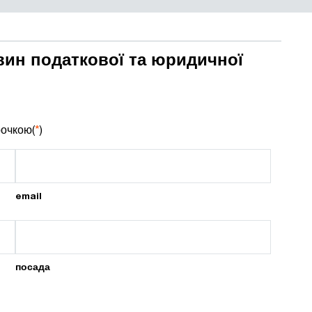
вин податкової та юридичної
рочкою(
*
)
email
посада