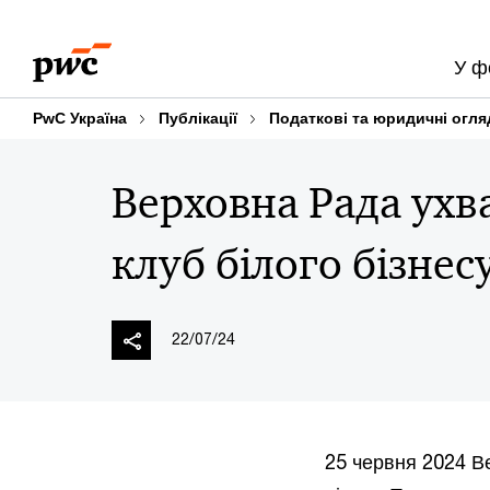
Skip
Skip
to
to
У ф
content
footer
PwC Україна
Публікації
Податкові та юридичні огля
Верховна Рада ухв
клуб білого бізнес
22/07/24
25 червня 2024 В