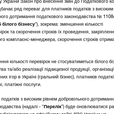
у України Закон про внесення змін до Податкового к
дбачає ряд переваг для платників податків з високим
ного дотримання податкового законодавства № 11084
 білого бізнесу
”), зокрема: зменшення кількості
рок та скорочення строків їх проведення, закріпленн
го комплаєнс-менеджера, скорочення строків отрим
ня кількості перевірок не стосуватиметься білого бі
а та/або реалізації підакцизної продукції, організаці
х ігор в Україні (гральний бізнес), платників податків
, платіжні послуги.
в податків з високим рівнем добровільного дотриман
одавства (надалі - “
Перелік
”) буде оновлюватися ра
 публікуватися на офіційному сайті ДПС України на