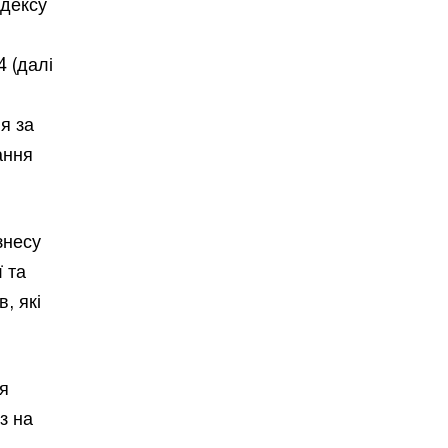
одексу
 (далі
я за
ання
знесу
ї та
, які
ня
з на