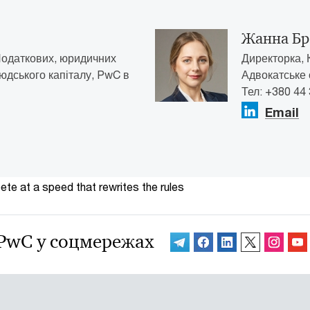
Жанна Б
Податкових, юридичних
Директорка, 
людського капіталу, PwC в
Адвокатське 
Тел: +380 44
Email
te at a speed that rewrites the rules
PwC у соцмережах