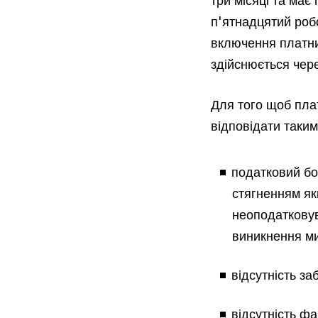
п'ятнадцятий роб
включення платни
здійснюється чере
Для того щоб пла
відповідати таки
податковий бо
стягненням як
неоподатковува
виникнення ми
відсутність за
відсутність ф