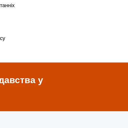
танніх
су
давства у