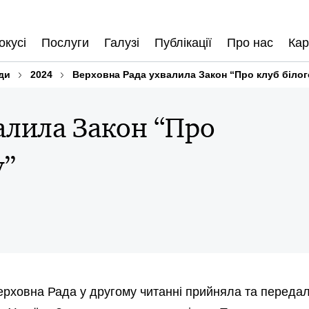
окусі
Послуги
Галузі
Публікації
Про нас
Кар
ди
2024
Верховна Рада ухвалила Закон “Про клуб білог
алила Закон “Про
у”
ерховна Рада у другому читанні прийняла та переда