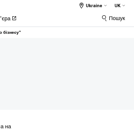
Ukraine
UK
Пошук
'єра
о бізнесу”
ла на