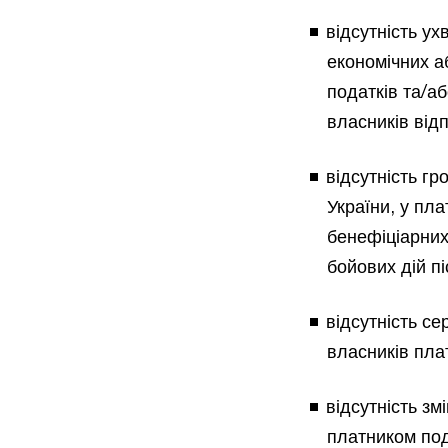
відсутність у
економічних а
податків та/аб
власників відп
відсутність г
України, у пла
бенефіціарних
бойових дій пі
відсутність се
власників плат
відсутність зм
платником под