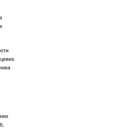
а
х
роти
нцевих
сника
ених
б,