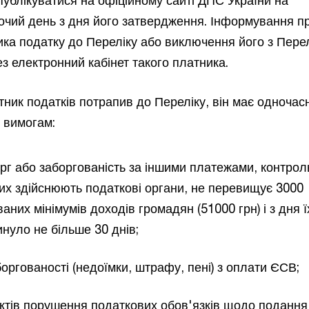
очий день з дня його затвердження. Інформування п
ка податку до Переліку або виключення його з Перел
з електронний кабінет такого платника.
тник податків потрапив до Переліку, він має одночас
м вимогам:
рг або заборгованість за іншими платежами, контрол
их здійснюють податкові органи, не перевищує 3000
них мінімумів доходів громадян (51000 грн) і з дня ї
нуло не більше 30 днів;
боргованості (недоїмки, штрафу, пені) з оплати ЄСВ;
актів порушення податкових обов'язків щодо подання