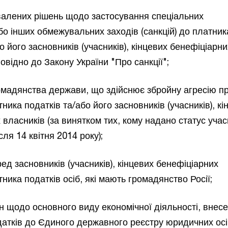
хвалених рішень щодо застосування спеціальних
бо інших обмежувальних заходів (санкцій) до платник
о його засновників (учасників), кінцевих бенефіціарни
овідно до Закону України "Про санкції";
ромадянства держави, що здійснює збройну агресію п
тника податків та/або його засновників (учасників), кі
 власників (за винятком тих, кому надано статус уча
сля 14 квітня 2014 року);
ред засновників (учасників), кінцевих бенефіціарних
ника податків осіб, які мають громадянство Росії;
ін щодо основного виду економічної діяльності, внес
атків до Єдиного державного реєстру юридичних осі