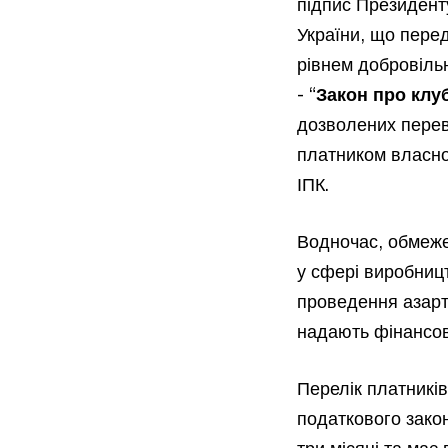
підпис Президент
України, що пере
рівнем добровіль
- “
Закон про клуб
дозволених переві
платником власно
ІПК.
Водночас, обмежен
у сфері виробництв
проведення азартни
надають фінансові
Перелік платникі
податкового закон
три місяці та має