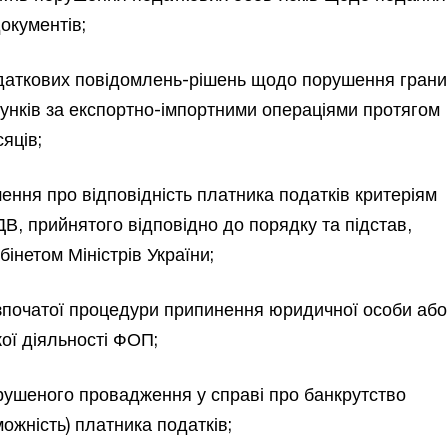
документів;
одаткових повідомлень-рішень щодо порушення гран
хунків за експортно-імпортними операціями протягом
сяців;
шення про відповідність платника податків критеріям
ДВ, прийнятого відповідно до порядку та підстав,
інетом Міністрів України;
озпочатої процедури припинення юридичної особи або
ої діяльності ФОП;
орушеного провадження у справі про банкрутство
ожність) платника податків;