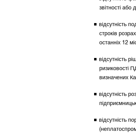
звітності або 
відсутність п
строків розра
останніх 12 мі
відсутність рі
ризиковості П
визначених Каб
відсутність р
підприємницьк
відсутність п
(неплатоспром