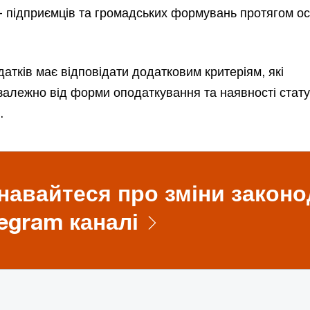
 - підприємців та громадських формувань протягом ос
атків має відповідати додатковим критеріям, які
алежно від форми оподаткування та наявності стату
і.
навайтеся про зміни законо
egram каналі